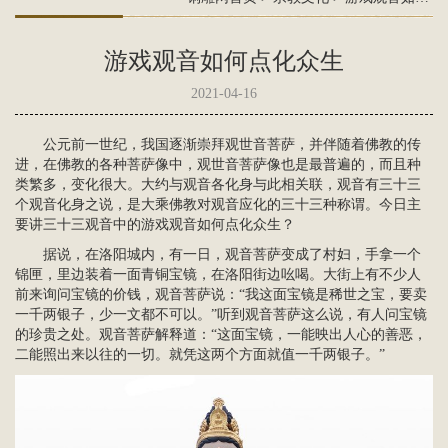
游戏观音如何点化众生
2021-04-16
公元前一世纪，我国逐渐崇拜
观世音
菩萨，并伴随着佛教的传
进，在佛教的各种菩萨像中，观世音菩萨像也是最普遍的，而且种
类繁多，变化很大。大约与
观音
各化身与此相关联，观音有三十三
个观音化身之说，是大乘佛教对观音应化的三十三种称谓。今日主
要讲三十三观音中的游戏观音如何点化众生？
据说，在洛阳城内，有一日，
观音菩萨
变成了村妇，手拿一个
锦匣，里边装着一面青铜宝镜，在洛阳街边吆喝。大街上有不少人
前来询问宝镜的价钱，观音菩萨说：“我这面宝镜是稀世之宝，要卖
一千两银子，少一文都不可以。”听到观音菩萨这么说，有人问宝镜
的珍贵之处。观音菩萨解释道：“这面宝镜，一能映出人心的善恶，
二能照出来以往的一切。就凭这两个方面就值一千两银子。”