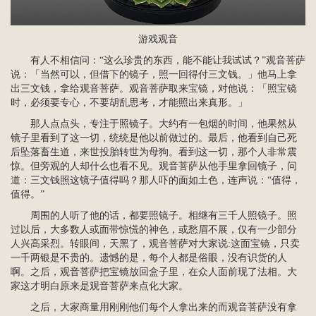
游戏观音
有人不相信问：“这么珍贵的东西，能不能让我试试？”观音菩萨
说：「当然可以，但借下的镜子，照一回得付三文钱。」他马上拿
出三文钱，拿给观音菩萨。观音菩萨取来宝镜，对他说：「照宝镜
时，必须要专心，不要胡乱思考，才能照出来真形。」
那人点点头，专注于照镜子。大约有一包烟的时间，他果然从
镜子里看到了这一切，统统是他以前做过的。最后，他看到自己死
后坠落畜生道，来世投胎转世为母狗。看到这一切，那个人非常震
惊。但旁观的人却什么也看不见。观音菩萨从他手里拿回镜子，问
道：三文钱照这镜子值得吗？那人吓的面如土色，连声说：“值得，
值得。”
周围的人听了他的话，都要照镜子。相继有三千人照镜子。照
过以后，大多数人或面带惊慌的神色，或愁眉不展，仅有一少部分
人兴高采烈。转眼间，天黑了，观音菩萨对大家说:这面宝镜，只卖
一千两银是不贵的。遗憾的是，每个人都是俗眼，没有识货的人
啊。之后，观音菩萨把宝镜放回盒子里，在众人面前现了法相。大
家这才明白原来是观音菩萨来点化大家。
之后，大家商量用刚刚他们每个人拿出来的而观音菩萨没有拿