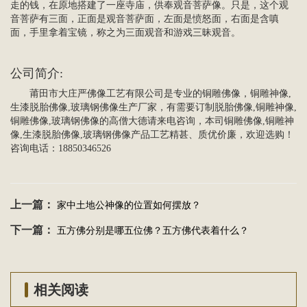
走的钱，在原地搭建了一座
寺庙
，供奉观音菩萨像。只是，这个观
音菩萨有三面，正面是观音菩萨面，左面是愤怒面，右面是含嗔
面，手里拿着宝镜，称之为三面观音和游戏三昧观音。
公司简介
:
莆田市大庄严佛像工艺有限公司是专业的
铜雕佛像
，
铜雕
神像,
生漆脱胎佛像,玻璃钢佛像生产厂家，有需要订制脱胎佛像,铜雕神像,
铜雕佛像,玻璃钢佛像的高僧大德请来电咨询，本司铜雕佛像,铜雕神
像,生漆脱胎佛像,玻璃钢佛像产品工艺精甚、质优价廉，欢迎选购！
咨询电话：18850346526
上一篇：
家中土地公神像的位置如何摆放？
下一篇：
五方佛分别是哪五位佛？五方佛代表着什么？
相关阅读