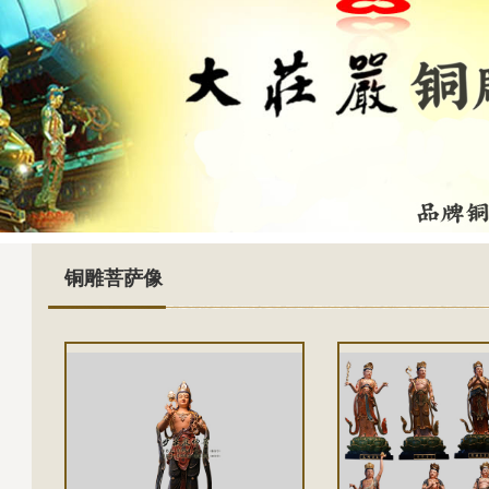
铜雕菩萨像