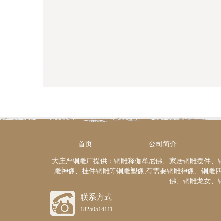
首页
公司简介
大庄严铜雕厂提供：铜雕释伽牟尼佛、家居铜雕摆件、
雕神像、挂件铜雕等铜雕塑像,有需要铜雕神像、铜雕
佛、铜雕龙女、
联系方式
18250514111