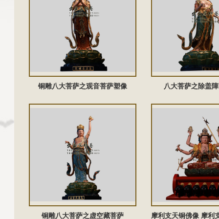
铜雕八大菩萨之观音菩萨塑像
八大菩萨之除盖障
铜雕八大菩萨之虚空藏菩萨