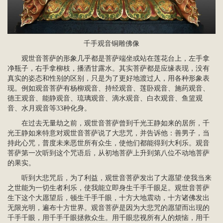
千手观音
铜雕佛像
观世音菩萨的形象几乎都是菩萨端坐或站在莲花台上，左手拿
净瓶子，右手拿柳枝，播洒甘露水。其实菩萨都是应缘表现，没有
真实的姿态和性别的区别，只是为了更好地渡过人，用各种形象表
现。例如观音菩萨有
杨柳观音
、持经观音、莲卧观音、施药观音、
德王观音
、
能静观音
、琉璃观音、滴水观音、白衣观音、鱼篮观
音、
水月观音
等33种化身。
在过去无量劫之前，观世音菩萨曾到千光王静如来的居所，千
光王静如来特意对观世音菩萨说了大悲咒，并告诉他：善男子，当
持此心咒，普度未来恶世所有众生，使他们都能得到大利乐。观音
菩萨第一次听到这个咒语后，从初地菩萨上升到第八位不动地菩萨
的果实。
听到大悲咒后，为了利益，观世音菩萨发出了大愿望:使我当来
之世能为一切生者利乐，使我能立即身生千手千眼足。观世音菩萨
生下这个大愿望后，顿生千手千眼，十方大地震动，十方诸佛发出
无限光明，遍布十方世界。观音菩萨是因为大悲咒的愿望而出现的
千手千眼，用千手千眼拯救众生。用千眼悲视所有人的烦恼，用千