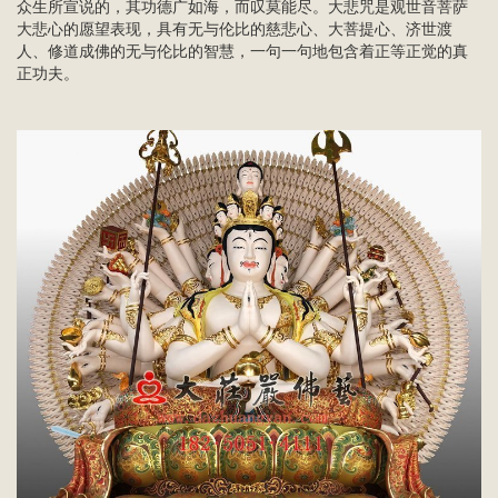
众生所宣说的，其功德广如海，而叹莫能尽。大悲咒是观世音菩萨
大悲心的愿望表现，具有无与伦比的慈悲心、大菩提心、济世渡
人、修道成佛的无与伦比的智慧，一句一句地包含着正等正觉的真
正功夫。