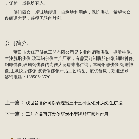
手保护，拯救所有人。
佛门四众，虔诚地朗诵，自利地利用他，保护佛法，希望大众
多朗诵悲咒，获得无限的胜利。
公司简介
:
莆田市大庄严
佛像
工艺有限公司是专业的
铜雕
佛像，铜雕神像,
生漆脱胎佛像,玻璃钢佛像生产厂家，有需要订制脱胎佛像,铜雕神像,
铜雕佛像,玻璃钢佛像的高僧大德请来电咨询，本司铜雕佛像,铜雕神
像,生漆脱胎佛像,玻璃钢佛像产品工艺精甚、质优价廉，欢迎选购！
咨询电话：18850346526
上一篇：
观世音菩萨可以表现出三十三种应化身,为众生讲法
下一篇：
工艺产品再开发创新对小型铜雕厂家的作用