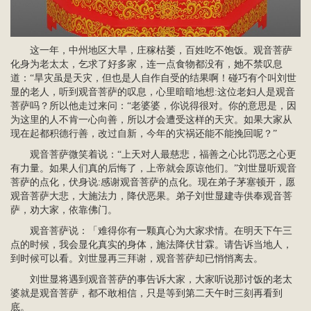
这一年，中州地区大旱，庄稼枯萎，百姓吃不饱饭。观音菩萨
化身为老太太，乞求了好多家，连一点食物都没有，她不禁叹息
道：“旱灾虽是天灾，但也是人自作自受的结果啊！碰巧有个叫刘世
显的老人，听到观音菩萨的叹息，心里暗暗地想:这位老妇人是观音
菩萨吗？所以他走过来问：“老婆婆，你说得很对。你的意思是，因
为这里的人不肯一心向善，所以才会遭受这样的天灾。如果大家从
现在起都积德行善，改过自新，今年的灾祸还能不能挽回呢？”
观音菩萨微笑着说：“上天对人最慈悲，福善之心比罚恶之心更
有力量。如果人们真的后悔了，上帝就会原谅他们。”刘世显听观音
菩萨的点化，伏身说:感谢观音菩萨的点化。现在弟子茅塞顿开，愿
观音菩萨大悲，大施法力，降伏恶果。弟子刘世显建寺供奉观音菩
萨，劝大家，依靠佛门。
观音菩萨说：「难得你有一颗真心为大家求情。在明天下午三
点的时候，我会显化真实的身体，施法降伏甘霖。请告诉当地人，
到时候可以看。刘世显再三拜谢，观音菩萨却已悄悄离去。
刘世显将遇到观音菩萨的事告诉大家，大家听说那讨饭的老太
婆就是观音菩萨，都不敢相信，只是等到第二天午时三刻再看到
底。