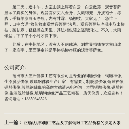
第二天，近中午，太室山顶上浮着白云，白云散落，观音菩萨
显示了真实的身体。观音菩萨丈六金身，头戴锦兜，身披袍子，赤
脚，手持羊脂白玉净瓶，内有甘霖、杨柳枝。大家见了，急忙下
拜，口中念诵“救苦救难观世音菩萨”法号。观音菩萨从净瓶中取出柳
枝，蘸甘霖，轻轻撒在田里，其法相也随之逐渐消失。不久，大雨
倾盆，下了半个小时才停下来。
此后，在中州地区，没有人不信佛法。刘世显捐钱在太室山建
了一座庙宇，里面供奉的是手捧杨柳净瓶的观音菩萨像。
公司简介
:
莆田市大庄严
佛像
工艺有限公司是专业的
铜雕佛像
，
铜雕
神像,
生漆脱胎佛像,玻璃钢佛像生产厂家，有需要订制脱胎佛像,铜雕神像,
铜雕佛像,玻璃钢佛像的高僧大德请来电咨询，本司铜雕佛像,铜雕神
像,生漆脱胎佛像,玻璃钢佛像产品工艺精甚、质优价廉，欢迎选购！
咨询电话：18850346526
上一篇：
正确认识铜雕工艺品及了解铜雕工艺品价格的决定因素