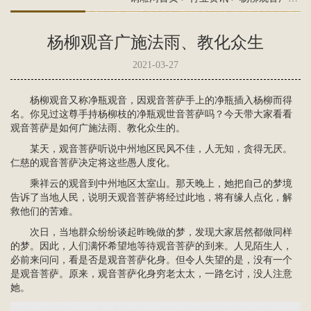
杨柳观音广施法雨、教化众生
2021-03-27
杨柳观音又称净瓶观音，因
观音菩萨
手上的净瓶插入杨柳而得
名。你见过这尊手持杨柳枝的净瓶
观世音
菩萨吗？今天带大家看看
观音菩萨是如何广施法雨、教化众生的。
某天，观音菩萨听说中州地区民风不佳，人无知，贪得无厌。
仁慈的观音菩萨决定将这些愚人度化。
乘祥云的观音到中州地区太室山。那天晚上，她把自己的梦境
告诉了当地人民，说明天观音菩萨将经过此地，将有缘人点化，解
救他们的苦难。
次日，当地群众纷纷谈起昨晚做的梦，发现大家居然都做同样
的梦。因此，人们满怀希望地等待观音菩萨的到来。人见陌生人，
必前来问问，看是否是观音菩萨化身。但令人失望的是，没有一个
是观音菩萨。原来，观音菩萨化身穷老太太，一路乞讨，没人注意
她。