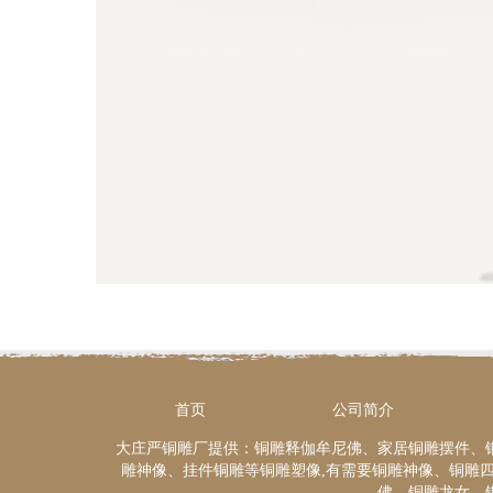
首页
公司简介
大庄严铜雕厂提供：铜雕释伽牟尼佛、家居铜雕摆件、
雕神像、挂件铜雕等铜雕塑像,有需要铜雕神像、铜雕
佛、铜雕龙女、