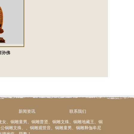
留孙佛
新闻资讯
联系我们
龙女、铜雕童男、铜雕普贤、铜雕文殊、铜雕地藏王、铜
关公铜雕文殊、、铜雕观世音、铜雕童男、铜雕释伽牟尼
大德光临、指教！