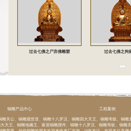
过去七佛之尸弃佛雕塑
过去七佛之拘
铜雕产品中心
工程案例
铜雕关公、铜雕观世音、铜雕十八罗汉、铜雕四大天王、铜雕韦驮、铜雕
四大天王、铜雕地藏王、家居铜雕摆件、铜雕十八罗汉、铜雕韦驮、铜雕
铜雕普贤、挂件铜雕的朋友欢迎来电来厂咨询。10年专注，欢迎各位高僧