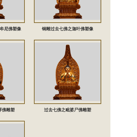
牟尼佛塑像
铜雕过去七佛之迦叶佛塑像
浮佛雕塑
过去七佛之毗婆尸佛雕塑