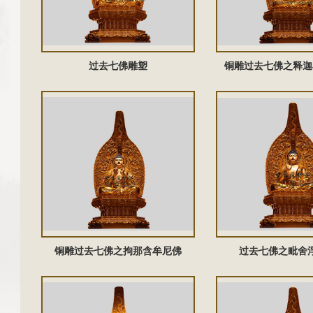
过去七佛雕塑
铜雕过去七佛之释迦
铜雕过去七佛之拘那含牟尼佛‌
过去七佛之毗舍