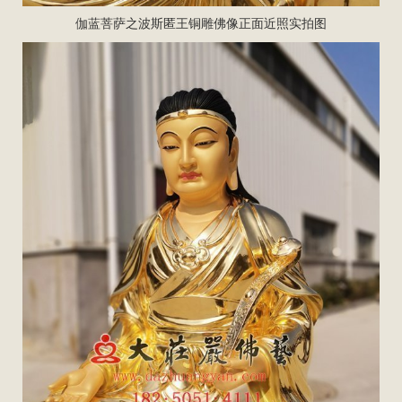
伽蓝菩萨之波斯匿王铜雕佛像正面近照实拍图