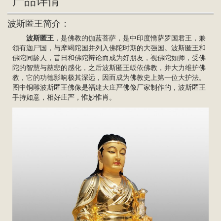
产品详情
波斯匿王简介：
波斯匿王
，是佛教的伽蓝菩萨，是中印度憍萨罗国君王，兼
领有迦尸国，与摩竭陀国并列入佛陀时期的大强国。波斯匿王和
佛陀同龄人，昔日和佛陀辩论而成为好朋友，视佛陀如师，受佛
陀的智慧与慈悲的感化，之后波斯匿王皈依佛教，并大力维护佛
教，它的功德影响极其深远，因而成为佛教史上第一位大护法。
图中铜雕波斯匿王佛像是福建大庄严
佛像厂家
制作的，波斯匿王
手持如意，相好庄严，惟妙惟肖。