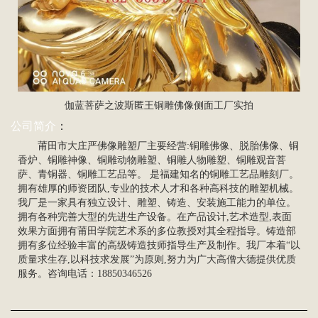
伽蓝菩萨之波斯匿王铜雕佛像侧面工厂实拍
公司简介
：
莆田市大庄严佛像雕塑厂主要经营:铜雕佛像、脱胎佛像、铜
香炉、铜雕神像、铜雕动物雕塑、铜雕
人物雕塑
、
铜雕观音菩
萨
、青铜器、
铜雕工艺品
等。 是福建知名的铜雕工艺品雕刻厂。
拥有雄厚的师资团队,专业的技术人才和各种高科技的雕塑机械。
我厂是一家具有独立设计、雕塑、铸造、安装施工能力的单位。
拥有各种完善大型的先进生产设备。在产品设计,艺术造型,表面
效果方面拥有莆田学院艺术系的多位教授对其全程指导。铸造部
拥有多位经验丰富的高级铸造技师指导生产及制作。我厂本着“以
质量求生存,以科技求发展”为原则,努力为广大高僧大德提供优质
服务。咨询电话：18850346526