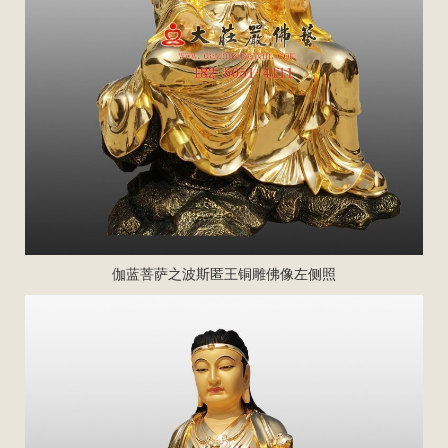
伽蓝菩萨之波斯匿王
铜雕佛像
左侧照