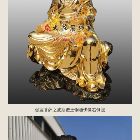
伽蓝菩萨之波斯匿王铜雕佛像右侧照