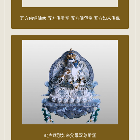
五方佛铜佛像 五方佛雕塑 五方佛塑像 五方如来佛像
毗卢遮那如来父母双尊​雕塑