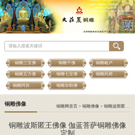
铜雕三宝佛
铜雕千佛
铜雕毗卢遮那佛
铜雕五方佛
铜雕七宝佛
铜雕药师佛像
铜雕阿弥陀佛
铜雕弥勒佛
铜雕佛像
铜雕网首页
>
铜雕佛像
>
铜雕波斯匿王佛像 伽蓝菩萨铜雕佛像定制
铜雕波斯匿王佛像 伽蓝菩萨铜雕佛像
定制