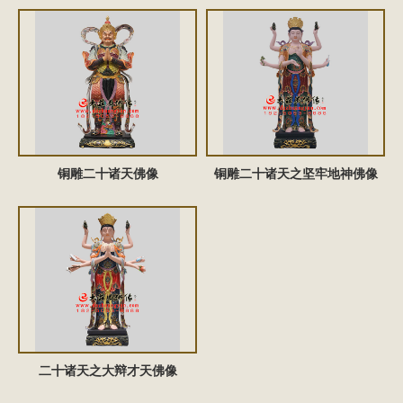
‌铜雕二十诸天佛像
铜雕二十诸天之坚牢地神佛像
二十诸天之大辩才天佛像