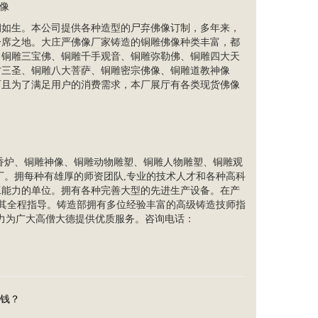
像
栩如生。本公司提供各种造型的尸弃佛像订制，多年来，
一席之地。大庄严佛像厂家铸造的铜雕佛像种类丰富，都
、
铜雕三宝佛
、
铜雕千手观音
、
铜雕弥勒佛
、
铜雕四大天
方三圣、
铜雕八大菩萨
、
铜雕密宗佛像
、
铜雕道教神像
而且为了满足用户的消费需求，本厂展厅有各类现货佛像
香炉、铜雕神像、铜雕动物雕塑、铜雕人物雕塑、
铜雕观
厂。拥每种有雄厚的师资团队,专业的技术人才和各种高科
工能力的单位。拥有各种完善大型的先进生产设备。在产
对其全程指导。铸造部拥有多位经验丰富的高级铸造技师指
努力为广大高僧大德提供优质服务。咨询电话：
钱？