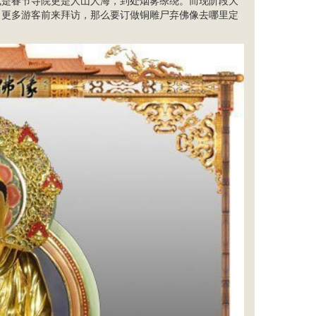
或是春节寺院更是人山人海，到处烟雾缭绕。而现阶段大
引更多游客前来拜访，那么要订做铜雕尸弃佛像去哪里定