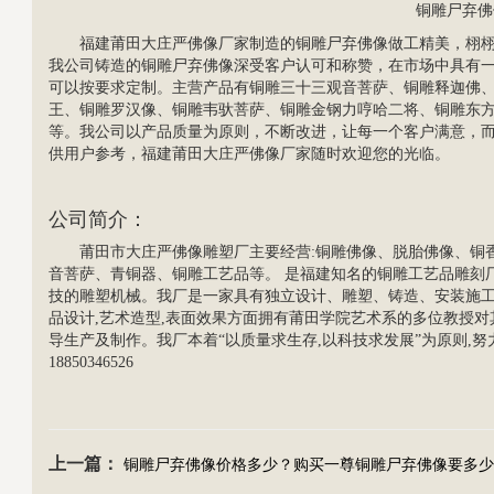
铜雕尸弃佛
福建莆田大庄严佛像厂家制造的铜雕尸弃佛像做工精美，栩
我公司铸造的铜雕尸弃佛像深受客户认可和称赞，在市场中具有
可以按要求定制。主营产品有
铜雕三十三观音
菩萨、铜雕释迦佛
王
、铜雕罗汉像、铜雕韦驮菩萨、铜雕金钢力哼哈二将、铜雕东
等。我公司以产品质量为原则，不断改进，让每一个客户满意，
供用户参考，福建莆田大庄严佛像厂家随时欢迎您的光临。
公司简介：
莆田市大庄严佛像雕塑厂主要经营:铜雕佛像、脱胎佛像、铜
音菩萨
、青铜器、铜雕工艺品等。 是福建知名的铜雕工艺品雕刻
技的雕塑机械。我厂是一家具有独立设计、雕塑、铸造、安装施
品设计,艺术造型,表面效果方面拥有莆田学院艺术系的多位教授
导生产及制作。我厂本着“以质量求生存,以科技求发展”为原则,
18850346526
上一篇：
铜雕尸弃佛像价格多少？购买一尊铜雕尸弃佛像要多少