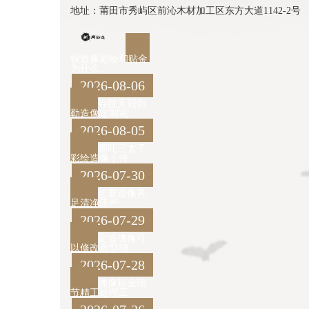
地址：莆田市秀屿区前沁木材加工区东方大道1142-2号
铜造像彩绘和贴金
为什么 ...
2026-08-06
寺院天冠弥
勒造像定制完 ...
2026-08-05
哪吒三太子
彩绘造像｜传 ...
2026-07-30
想要造像具
足清净庄严， ...
2026-07-29
定造佛像可
以修改造型细 ...
2026-07-28
佛像贴金细
节精工处理工 ...