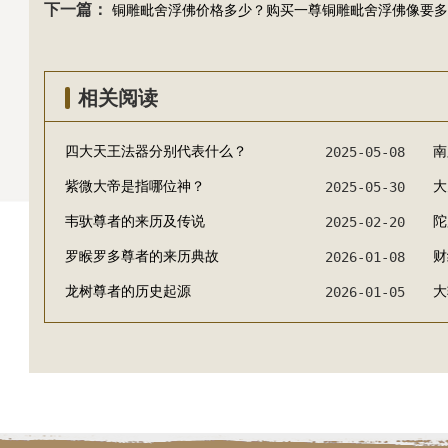
下一篇：
铜雕毗舍浮佛价格多少？购买一尊铜雕毗舍浮佛像要多
相关阅读
四大天王法器分别代表什么？
2025-05-08
南
紫微大帝是指哪位神？
2025-05-30
大
韦驮尊者的来历及传说
2025-02-20
陀
罗睺罗多尊者的来历典故
2026-01-08
财
龙树尊者的历史起源
2026-01-05
大