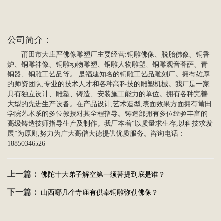
公司简介
：
莆田市大庄严
佛像雕塑
厂主要经营:
铜雕佛像
、脱胎佛像、
铜香
炉
、铜雕神像、铜雕动物雕塑、铜雕
人物雕塑
、
铜雕观音菩萨
、青
铜器、
铜雕工艺品
等。 是福建知名的铜雕工艺品雕刻厂。拥有雄厚
的师资团队,专业的技术人才和各种高科技的雕塑机械。我厂是一家
具有独立设计、雕塑、铸造、安装施工能力的单位。拥有各种完善
大型的先进生产设备。在产品设计,艺术造型,表面效果方面拥有莆田
学院艺术系的多位教授对其全程指导。铸造部拥有多位经验丰富的
高级铸造技师指导生产及制作。我厂本着“以质量求生存,以科技求发
展”为原则,努力为广大高僧大德提供优质服务。咨询电话：
18850346526
上一篇：
佛陀十大弟子解空第一须菩提到底是谁？
下一篇：
山西哪几个寺庙有供奉铜雕弥勒佛像？