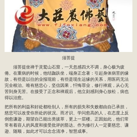
须菩提
须菩提坐禅于灵鹫山石窟，一天忽感四大不调，身心极为疲
倦。在重病的时候，他结跏趺坐，端身正念著：引起身体病苦的缘
故，有些是以往的业报现前，有些是现生运缘的关系，用医药无法
完全根治。唯有慈悲心，坚信因果，忏悔罪业，修行禅观，从心无
苦到身无苦。在接受了正念和禅观后，他立刻感到身心放松，病也
得以治愈。
把所有的利益和好处都给别人，所有的损失和失败都由自己承担，
慈悲可以改变你所处的状况。而才识、学问愈高的人，在态度上反
倒愈谦逊，期望自己能出类拔萃，更上一层楼。正因如此，他们常
常有着容人的风度和接受批评的豁达。作为修行人一定要慈悲、谦
逊、随顺，如此才可以念念清净，智慧成事。