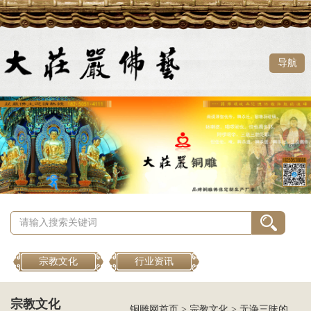
导航
宗教文化
行业资讯
宗教文化
铜雕网首页
>
宗教文化
>
无诤三昧的须菩提