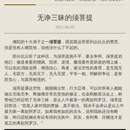
无诤三昧的须菩提
2021-06-02
佛陀的十大弟子之一
须菩提
，因其豁达而受到众比丘的赞赏。
但是也有人嘲笑他，说他没什么了不起的。
部分比丘听了这种话，为须菩提抱不平，要去争辩。须菩提劝
他们：修道者要把嘲讽、毁谤、逆境、魔境看作是助道的增上缘，
可以依此消除业障，增强信心。再者，诸法空性的真理，是无我无
人，无双方，无高无下，无凡无望，平等一相。辩解和争论，是有
胜负心，与真理相违的。”
须菩提通达空性，能随顺尘世，行大忍辱，可以对所有人都能
做出无恼无争。
释迦佛
非常欣赏他的修证，在金刚般若法会上，称
赞他已经证明了无诤三昧，是众人中最第一的离欲阿罗汉。须菩提
回答说：“您老人家对我的赞扬，真不敢当。我决不会承认是众人中
最为第一离欲阿罗汉。如果我有如此的念头，说明我执还没有断
除，终曰还耽搁在有证有得的法执中。其实，
舍利弗
、
目犍连
才是
真正的离欲阿罗汉。”