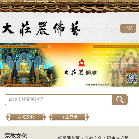
导航
宗教文化
行业资讯
宗教文化
铜雕网首页
>
宗教文化
>
丙申太岁是哪位太岁神？