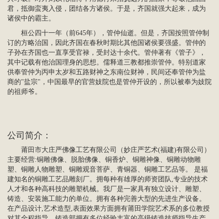
君，抵御蛮夷入侵，团结各方诸侯。于是，齐国就强大起来，成为
诸侯中的霸主。
桓公四十一年（前645年），管仲仙逝。但是，齐国按照管仲制
订的方略治国，因此齐国在春秋时期比其他国诸侯要强盛。管仲的
子孙在齐国也一直享受官禄，受封达十余代。管仲著有《管子》，
其中记载有他治国理身的思想。儒释道三教都推崇管仲。特别道家
供奉管仲为丙申太岁和
五路财神
之东南位财神，民间还奉管仲为盐
商的"盐宗"，中国最早的官营妓院也是管仲开设的，所以被奉为妓院
的祖师爷。
公司简介
：
莆田市大庄严佛像工艺有限公司（妙庄严艺术(福建)有限公司）
主要经营:
铜雕佛像
、脱胎佛像、
铜香炉
、铜雕神像、铜雕动物雕
塑、铜雕
人物雕塑
、
铜雕观音菩萨
、青铜器、
铜雕工艺品
等。 是福
建知名的铜雕工艺品雕刻厂。拥每种有雄厚的师资团队,专业的技术
人才和各种高科技的雕塑机械。我厂是一家具有独立设计、雕塑、
铸造、安装施工能力的单位。拥有各种完善大型的先进生产设备。
在产品设计,艺术造型,表面效果方面拥有莆田学院艺术系的多位教授
对其全程指导。铸造部拥有多位经验丰富的高级铸造技师指导生产