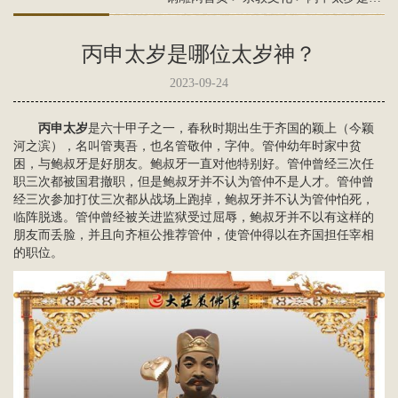
丙申太岁是哪位太岁神？
2023-09-24
丙申太岁
是
六十甲子
之一，春秋时期出生于齐国的颖上（今颖
河之滨），名叫管夷吾，也名管敬仲，字仲。管仲幼年时家中贫
困，与鲍叔牙是好朋友。鲍叔牙一直对他特别好。管仲曾经三次任
职三次都被国君撤职，但是鲍叔牙并不认为管仲不是人才。管仲曾
经三次参加打仗三次都从战场上跑掉，鲍叔牙并不认为管仲怕死，
临阵脱逃。管仲曾经被关进监狱受过屈辱，鲍叔牙并不以有这样的
朋友而丢脸，并且向齐桓公推荐管仲，使管仲得以在齐国担任宰相
的职位。