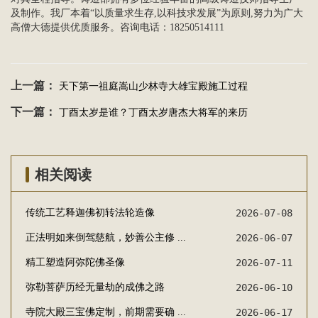
及制作。我厂本着“以质量求生存,以科技求发展”为原则,努力为广大
高僧大德提供优质服务。咨询电话：18250514111
上一篇：
天下第一祖庭嵩山少林寺大雄宝殿施工过程
下一篇：
丁酉太岁是谁？丁酉太岁唐杰大将军的来历
相关阅读
传统工艺释迦佛初转法轮造像
2026-07-08
正法明如来倒驾慈航，妙善公主修 ...
2026-06-07
精工塑造阿弥陀佛圣像
2026-07-11
弥勒菩萨历经无量劫的成佛之路
2026-06-10
寺院大殿三宝佛定制，前期需要确 ...
2026-06-17