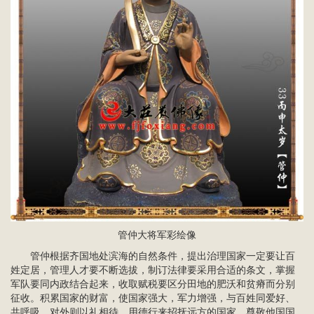
管仲大将军彩绘像
管仲根据齐国地处滨海的自然条件，提出治理国家一定要让百
姓定居，管理人才要不断选拔，制订法律要采用合适的条文，掌握
军队要同内政结合起来，收取赋税要区分田地的肥沃和贫瘠而分别
征收。积累国家的财富，使国家强大，军力增强，与百姓同爱好、
共呼吸。对外则以礼相待，用德行来招抚远方的国家，尊敬他国国