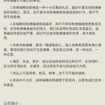
所有佛像不可缺少的事项。
3.供奉铜雕弥勒佛是一种十分庄重的礼仪，最好不要在弥勒佛像
面前说粗口、脏话，也不要在弥勒佛像面前做低俗的行为，更不可
用手指着佛。
4.若铜雕弥勒佛像破损或破碎，则不可将弥勒佛像随便更换或丢
掉。在弥勒佛像被破坏的地方，我们应该用红纸或红布遮盖住。如
果确实受损比较严重，我们可以把弥勒佛像请到寺里，请大师处
理。
5.供奉弥勒佛像，要有一颗虔敬的心，做人做事都需要有佛心佛
愿。要想到我们供的不仅是佛像，而是真正的佛，是一种信念、一
种态度。
6.佛堂、供桌、香炉、烛台应始终保持清洁和庄严。在清理时，
应当用专用的布、水桶等，清洁用具不得与其他地方共用。
7.供品上可选用香、鲜花、鲜果，但千万不能供酒肉。
8.若条件不允许，须将铜雕弥勒佛置于卧室内，以黄色或红色净
布遮盖。
公司简介：