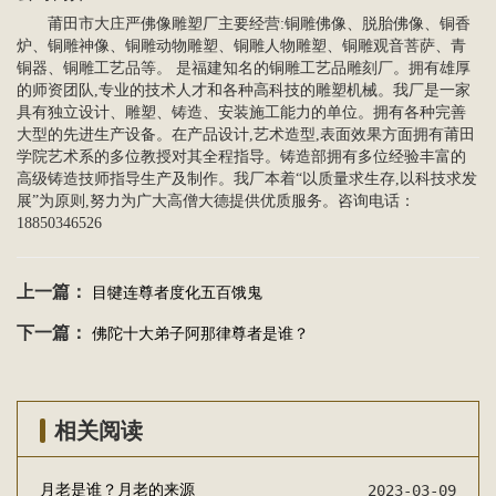
莆田市大庄严
佛像雕塑
厂主要经营:铜雕佛像、脱胎佛像、铜香
炉、铜雕神像、铜雕动物雕塑、铜雕
人物雕塑
、
铜雕观音菩萨
、青
铜器、
铜雕工艺品
等。 是福建知名的铜雕工艺品雕刻厂。拥有雄厚
的师资团队,专业的技术人才和各种高科技的雕塑机械。我厂是一家
具有独立设计、雕塑、铸造、安装施工能力的单位。拥有各种完善
大型的先进生产设备。在产品设计,艺术造型,表面效果方面拥有莆田
学院艺术系的多位教授对其全程指导。铸造部拥有多位经验丰富的
高级铸造技师指导生产及制作。我厂本着“以质量求生存,以科技求发
展”为原则,努力为广大高僧大德提供优质服务。咨询电话：
18850346526
上一篇：
目犍连尊者度化五百饿鬼
下一篇：
佛陀十大弟子阿那律尊者是谁？
相关阅读
月老是谁？月老的来源
2023-03-09