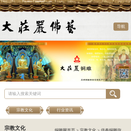
导航
宗教文化
行业资讯
宗教文化
铜雕网首页
>
宗教文化
>
供奉铜雕弥勒佛注意事项，家里如何供奉铜雕弥勒佛呢？