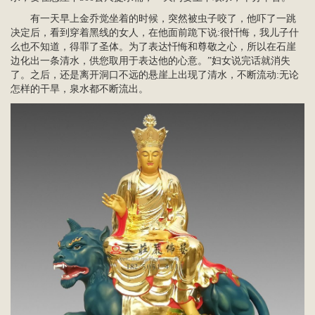
有一天早上金乔觉坐着的时候，突然被虫子咬了，他吓了一跳
决定后，看到穿着黑线的女人，在他面前跪下说:很忏悔，我儿子什
么也不知道，得罪了圣体。为了表达忏悔和尊敬之心，所以在石崖
边化出一条清水，供您取用于表达他的心意。”妇女说完话就消失
了。之后，还是离开洞口不远的悬崖上出现了清水，不断流动:无论
怎样的干旱，泉水都不断流出。