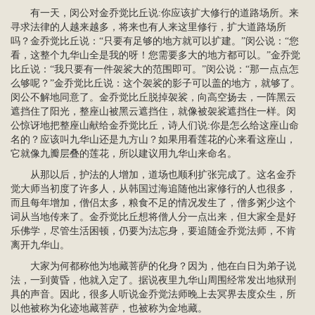
有一天，闵公对金乔觉比丘说:你应该扩大修行的道路场所。来
寻求法律的人越来越多，将来也有人来这里修行，扩大道路场所
吗？金乔觉比丘说：“只要有足够的地方就可以扩建。”闵公说：“您
看，这整个九华山全是我的呀！您需要多大的地方都可以。”金乔觉
比丘说：“我只要有一件袈裟大的范围即可。”闵公说：“那一点点怎
么够呢？”金乔觉比丘说：这个袈裟的影子可以盖的地方，就够了。
闵公不解地同意了。金乔觉比丘脱掉袈裟，向高空扬去，一阵黑云
遮挡住了阳光，整座山被黑云遮挡住，就像被袈裟遮挡住一样。闵
公惊讶地把整座山献给金乔觉比丘，诗人们说:你是怎么给这座山命
名的？应该叫九华山还是九方山？如果用看莲花的心来看这座山，
它就像九瓣层叠的莲花，所以建议用九华山来命名。
从那以后，护法的人增加，道场也顺利扩张完成了。这名金乔
觉大师当初度了许多人，从韩国过海追随他出家修行的人也很多，
而且每年增加，僧侣太多，粮食不足的情况发生了，僧多粥少这个
词从当地传来了。金乔觉比丘想将僧人分一点出来，但大家全是好
乐佛学，尽管生活困顿，仍要为法忘身，要追随金乔觉法师，不肯
离开九华山。
大家为何都称他为地藏菩萨的化身？因为，他在白日为弟子说
法，一到黄昏，他就入定了。据说夜里九华山周围经常发出地狱刑
具的声音。因此，很多人听说金乔觉法师晚上去冥界去度众生，所
以他被称为化迹地藏菩萨，也被称为金地藏。