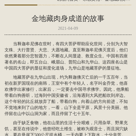
金地藏肉身成道的故事
2021-04-09
当释迦牟尼佛在世时，有
四大菩萨
帮助应化世间，分别为大智
文殊、大行普贤、大悲、大愿地藏。直至释迦牟尼佛灭度后，他们
依然秉着那分悲智愿力，不断在人间显迹、救度众生。中国有四座
著名的名山，即五台山、峨眉山、普陀山和九华山。这四座名山是
中国四大
菩萨
的显征和度化道场，九华山是地藏菩萨的显征地。
地藏菩萨在九华山出现，约为释迦佛灭亡后的一千五百年，当
初在新罗国现在的南韩，王室中有个年轻人，名字叫金乔觉，他喜
欢佛学出家修行，出家后，:一定要去中国寻求佛学。因此，他乘船
带着白狗善听，过海到中国安徽省，沿海遇到大风把船吹到岸边。
这个年轻的比丘就放弃了船，带着白狗，向着山的方向前进，不知
不觉地来到了山的地方，一看，山下全是平原，风景十分美丽。他
停留在山中以山洞为家，而且停留了七十五年。
由于缺乏食物，他在山里的生活十分艰难，只用杂草、野果充
饥，甚至在传说中，他曾经吃土维生，被称为
观音
士，而且洞穴缺
水，要在悬崖下500公尺提水桶，一天内要上下取水，十分辛苦。