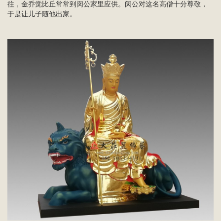
往，金乔觉比丘常常到闵公家里应供。闵公对这名高僧十分尊敬，
于是让儿子随他出家。