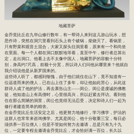
地藏菩萨
金乔觉比丘在九华山修行数年，有一帮诗人来到这儿游山玩水，想
思作诗，突然在洞穴里看到石头上有个破锅，柴烧灭了。看锅里，
只有野菜和观音土混合，大家又探头往洞里看，原来有一个和尚坐
在里面。每一个人都在洞口默默地等着，直至中午，修行者总算出
定，走出洞口。他看上去不太像中国人，地藏菩萨的容貌十分特
别，身高约7尺高，前额十分宽，所以诗人们问他从哪里来？他就自
我介绍说他是从新罗国来的。
这些诗人听了，都感到惭愧，由于他们就住在山下，竟不知道有一
位远道而来的僧人，已在山上住了多年，却让他如此苦心，从此这
群诗人成了他的护法，再去禀告山主——闵公。闵公是虔诚的佛教
徒，他知道山上有高僧时，心里很高兴，所以赶紧去拜访。看到他
住在那么简陋的洞里，闵公也觉得无法忍受，决定和诗人们一起为
修行者建造简单的精舍。
在金乔觉比丘生活安定之后，他更努力地修行，学习佛学，护法的
这群人也常常来咨询佛学。尤其是闵公，他十分敬重三宝，每日必
须供养一百位僧人；但是不管如何努力去邀请，总是只有九十九
位，一定要专程去邀请金乔觉比丘，才会恰好满一百位，长久以