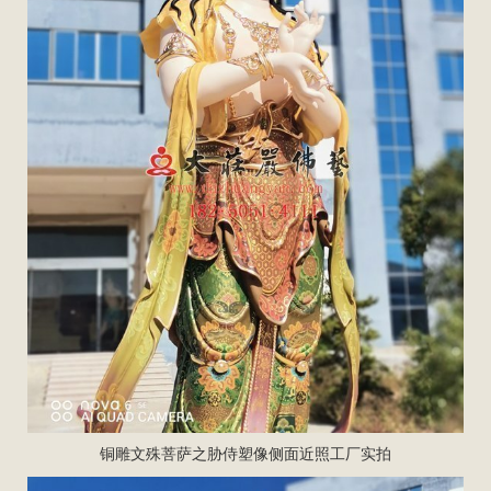
铜雕文殊菩萨之胁侍塑像侧面近照工厂实拍