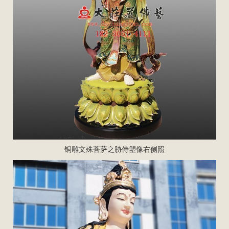
铜雕文殊菩萨之胁侍塑像右侧照