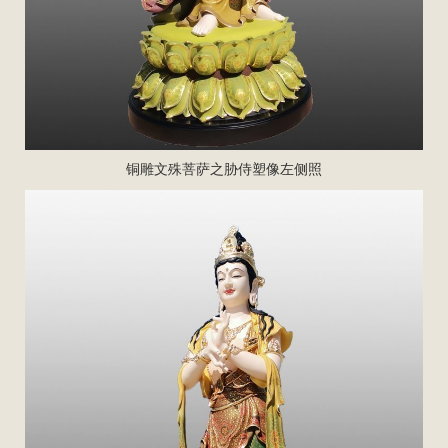
铜雕文殊菩萨
之胁侍塑像左侧照