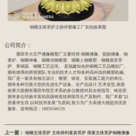
铜雕文殊菩萨之胁侍塑像工厂实拍效果图
公司简介：
莆田市大庄严佛像雕塑厂主要经营:
铜雕佛像
、脱胎佛像、铜
香炉、铜雕神像、铜雕动物雕塑、铜雕人物雕塑、
铜雕观音菩
萨
、青铜器、
铜雕工艺品
等。 是福建知名的铜雕工艺品雕刻厂。
拥有雄厚的师资团队,专业的技术人才和各种高科技的雕塑机械。
我厂是一家具有独立设计、雕塑、铸造、安装施工能力的单位。
拥有各种完善大型的先进生产设备。在产品设计,艺术造型,表面
效果方面拥有莆田学院艺术系的多位教授对其全程指导。铸造部
拥有多位经验丰富的高级铸造技师指导生产及制作。我厂本着“以
质量求生存,以科技求发展”为原则,努力为广大高僧大德提供优质
服务。咨询电话：18850346526
上一篇：
铜雕文殊菩萨 文殊师利童真菩萨 孺童文殊菩萨铜雕佛像