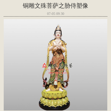
铜雕文殊菩萨之胁侍塑像
07-05 09:30