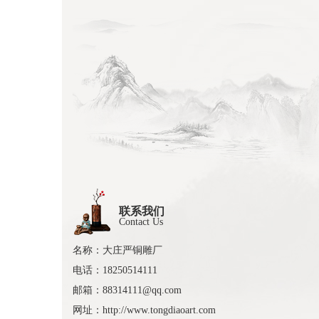
联系我们
Contact Us
名称：大庄严铜雕厂
电话：18250514111
邮箱：88314111@qq.com
网址：http://www.tongdiaoart.com