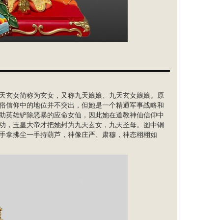
天玄女简称为玄女，又称九天娘娘、九天玄女娘娘。原
俗信仰中的地位并不突出，但她是一个精通军事战略和
助英雄铲除恶暴的应命女仙，因此她在道教神仙信仰中
功，玉皇大帝才把她封为九天玄女，九天圣母。图中铜
手拿拂尘一手持葫芦，神像庄严、肃穆，神态栩栩如