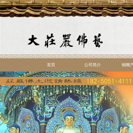
首页
公司简介
铜雕