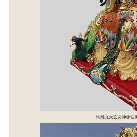
铜雕九天玄女神像右