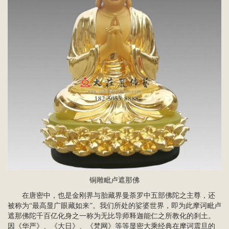
铜雕毗卢遮那佛
在唐密中，也是金刚界与胎藏界曼荼罗中五部佛陀之主尊，还
被称为“最高显广眼藏如来”。我们所处的娑婆世界，即为此摩诃毗卢
遮那佛陀千百亿化身之一称为无比导师释迦能仁之所教化的刹土。
因《华严》、《大日》、《梵网》等等显密大乘经典在摩诃震旦的