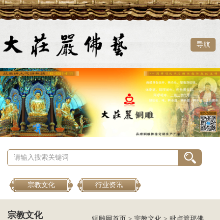
导航
宗教文化
行业资讯
宗教文化
铜雕网首页
>
宗教文化
>
毗卢遮那佛是什么佛？毗卢遮那佛与大日如来是同一位佛吗？