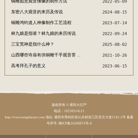
铜雕如意观音佛像的制作方法
2022-05-09
东密八大观音的来历及传说
2024-08-15
铜雕鸿钧道人神像制作工艺流程
2023-07-14
林九娘是指谁？林九娘的来历传说
2022-09-24
三宝荒神是指什么神？
2025-08-02
山西哪些寺庙有供铜雕千手观音菩 ...
2021-10-26
高考拜孔子的意义
2023-06-15
版权所有 © 莆田大庄严
电话：18250514111
http://www.tongdiaoart.com 地址: 莆田市秀屿区前沁木材加工区东方大道1142-2号 备案
号序号:
闽ICP备10206874号-6