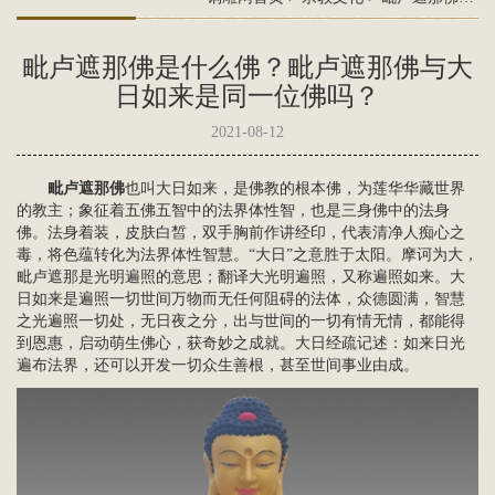
毗卢遮那佛是什么佛？毗卢遮那佛与大
日如来是同一位佛吗？
2021-08-12
毗卢遮那佛
也叫
大日如来
，是佛教的根本佛，为莲华华藏世界
的教主；象征着五佛五智中的法界体性智，也是三身佛中的法身
佛。法身着装，皮肤白皙，双手胸前作讲经印，代表清净人痴心之
毒，将色蕴转化为法界体性智慧。“大日”之意胜于太阳。摩诃为大，
毗卢遮那是光明遍照的意思；翻译大光明遍照，又称遍照如来。大
日如来是遍照一切世间万物而无任何阻碍的法体，众德圆满，智慧
之光遍照一切处，无日夜之分，出与世间的一切有情无情，都能得
到恩惠，启动萌生佛心，获奇妙之成就。大日经疏记述：如来日光
遍布法界，还可以开发一切众生善根，甚至世间事业由成。