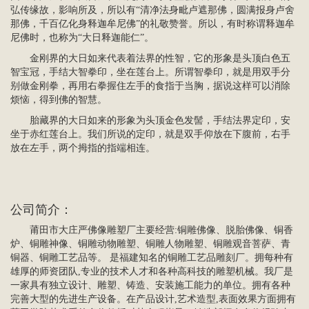
弘传缘故，影响所及，所以有“清净法身毗卢遮那佛，圆满报身卢舍
那佛，千百亿化身
释迦牟尼佛
”的礼敬赞誉。所以，有时称谓释迦牟
尼佛时，也称为“大日释迦能仁”。
金刚界的大日如来代表着法界的性智，它的形象是头顶白色五
智宝冠，手结大智拳印，坐在莲台上。所谓智拳印，就是用双手分
别做金刚拳，再用右拳握住左手的食指于当胸，据说这样可以消除
烦恼，得到佛的智慧。
胎藏界的大日如来的形象为头顶金色发髻，手结法界定印，安
坐于赤红莲台上。我们所说的定印，就是双手仰放在下腹前，右手
放在左手，两个拇指的指端相连。
公司简介
：
莆田市大庄严
佛像雕塑
厂主要经营:
铜雕佛像
、脱胎佛像、
铜香
炉
、铜雕神像、铜雕动物雕塑、铜雕
人物雕塑
、
铜雕观音菩萨
、青
铜器、
铜雕工艺品
等。 是福建知名的铜雕工艺品雕刻厂。拥每种有
雄厚的师资团队,专业的技术人才和各种高科技的雕塑机械。我厂是
一家具有独立设计、雕塑、铸造、安装施工能力的单位。拥有各种
完善大型的先进生产设备。在产品设计,艺术造型,表面效果方面拥有