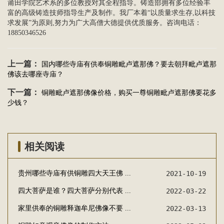
莆田学院艺术系的多位教授对其全程指导。铸造部拥有多位经验丰
富的高级铸造技师指导生产及制作。我厂本着“以质量求生存,以科技
求发展”为原则,努力为广大高僧大德提供优质服务。咨询电话：
18850346526
上一篇：
国内哪些寺庙有供奉铜雕毗卢遮那佛？要去朝拜毗卢遮那
佛该去哪座寺庙？
下一篇：
铜雕毗卢遮那佛像价格，购买一尊铜雕毗卢遮那佛要花多
少钱？
相关阅读
贵州哪些寺庙有供铜雕四大天王佛 ...
2021-10-19
四大菩萨是谁？四大菩萨分别代表 ...
2022-03-22
家里供奉的铜雕释迦牟尼佛像不要 ...
2022-03-13