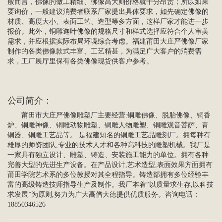
般而言，佛像的做工精细、佛像高大则价格就十分昂贵；所以如果
要询价，一般建议消费者联系厂家提出具体要求，如先确定佛像的
材质、高度大小、表面工艺、造型等多方面，这样厂家才能进一步
报价。此外，铜雕迦叶佛像的规格尺寸和样式选择应符合个人审美
需求，并应根据实际布局环境综合考虑。福建莆田大庄严
佛像厂家
制作的各类佛像款式丰富、工艺精甚，为满足广大客户的消费需
求，工厂展厅里保有各类佛像现货供客户参考。
公司简介
：
莆田市大庄严佛像雕塑厂主要经营:
铜雕佛像
、脱胎佛像、铜香
炉、铜雕神像、铜雕动物雕塑、铜雕
人物雕塑
、
铜雕观音菩萨
、青
铜器、
铜雕工艺品
等。 是福建知名的铜雕工艺品雕刻厂。拥每种有
雄厚的师资团队,专业的技术人才和各种高科技的雕塑机械。我厂是
一家具有独立设计、雕塑、铸造、安装施工能力的单位。拥有各种
完善大型的先进生产设备。在产品设计,艺术造型,表面效果方面拥有
莆田学院艺术系的多位教授对其全程指导。铸造部拥有多位经验丰
富的高级铸造技师指导生产及制作。我厂本着“以质量求生存,以科技
求发展”为原则,努力为广大高僧大德提供优质服务。咨询电话：
18850346526