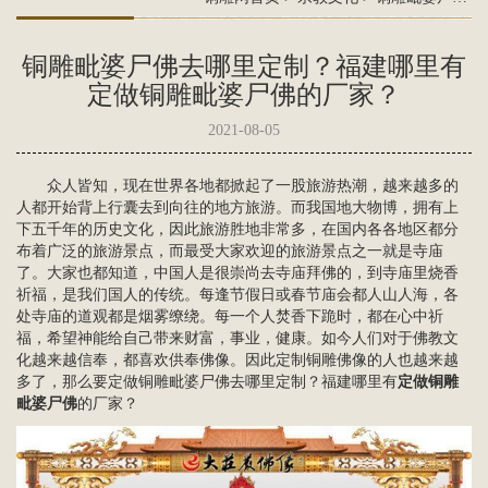
铜雕毗婆尸佛去哪里定制？福建哪里有
定做铜雕毗婆尸佛的厂家？
2021-08-05
众人皆知，现在世界各地都掀起了一股旅游热潮，越来越多的
人都开始背上行囊去到向往的地方旅游。而我国地大物博，拥有上
下五千年的历史文化，因此旅游胜地非常多，在国内各各地区都分
布着广泛的旅游景点，而最受大家欢迎的旅游景点之一就是寺庙
了。大家也都知道，中国人是很崇尚去寺庙拜佛的，到寺庙里烧香
祈福，是我们国人的传统。每逢节假日或春节庙会都人山人海，各
处寺庙的道观都是烟雾缭绕。每一个人焚香下跪时，都在心中祈
福，希望神能给自己带来财富，事业，健康。如今人们对于佛教文
化越来越信奉，都喜欢供奉佛像。因此定制铜雕佛像的人也越来越
多了，那么要定做铜雕毗婆尸佛去哪里定制？福建哪里有
定做铜雕
毗婆尸佛
的厂家？