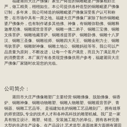
福建莆田大庄严佛像厂家生产铸造的铜雕毗婆尸佛像相好庄
严，做工精美，栩栩如生。本公司提供各种造型的铜雕毗婆尸佛像
订制，多年来，我公司铸造的铜雕毗婆尸佛像深受客户认可和称
赞，在市场中具有一席之地。福建大庄严佛像厂家除了制作铜雕毗
婆尸佛像外，也有制作诸多其他佛、神像，有
铜雕弥勒佛
、铜雕释
迦摩尼佛、
铜雕观世音菩萨
、铜雕
一佛二弟子
、
铜雕三宝佛
、
铜雕
文殊菩萨
、铜雕地藏菩萨、铜雕准提菩萨、铜雕卧佛、
铜雕十八罗
汉
、
铜雕三圣像
、铜雕祖师、
铜雕四大天王
、铜雕金刚力士、铜雕
韦驮菩萨、铜雕财神像、铜雕土地公、铜雕妈祖等等。我公司以产
品质量为原则，不断改进，让每一个客户满意，而且为了满足用户
的消费需求，本厂展厅有各类现货佛像供用户参考，福建莆田大庄
严佛像厂家随时欢迎您的光临。
公司简介：
莆田市大庄严佛像雕塑厂主要经营:铜雕佛像、脱胎佛像、铜香
炉、铜雕神像、铜雕动物雕塑、铜雕人物雕塑、
铜雕观音菩萨
、青
铜器、
铜雕工艺品
等。 是福建知名的铜雕工艺品雕刻厂。拥有雄厚
的师资团队,专业的技术人才和各种高科技的雕塑机械。我厂是一家
具有独立设计、雕塑、铸造、安装施工能力的单位。拥有各种完善
大型的先进生产设备。在产品设计,艺术造型,表面效果方面拥有莆田