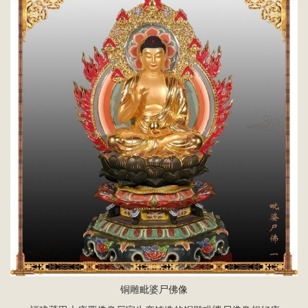
铜雕毗婆尸佛像