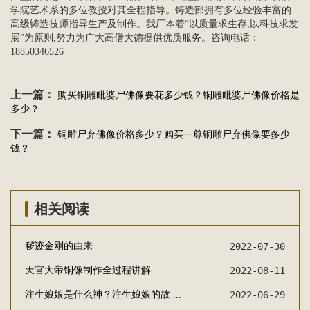
学院艺术系的多位教授对其全程指导。铸造部拥有多位经验丰富的
高级铸造技师指导生产及制作。我厂本着“以质量求生存,以科技求发
展”为原则,努力为广大高僧大德提供优质服务。咨询电话：
18850346526
上一篇：
购买铜雕毗婆尸佛像要花多少钱？铜雕毗婆尸佛像价格是
多少？
下一篇：
铜雕尸弃佛像价格多少？购买一尊铜雕尸弃佛像要多少
钱？
相关阅读
秽迹金刚的由来
2022-07-30
天官大帝铜像制作全过程讲解
2022-08-11
注生娘娘是什么神？注生娘娘的故 ...
2022-06-29