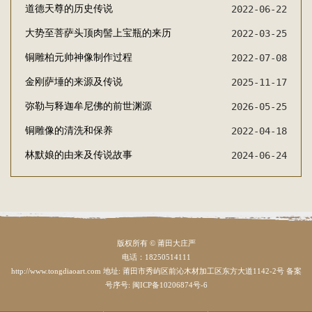
道德天尊的历史传说
2022-06-22
大势至菩萨头顶肉髻上宝瓶的来历
2022-03-25
铜雕柏元帅神像制作过程
2022-07-08
金刚萨埵的来源及传说
2025-11-17
弥勒与释迦牟尼佛的前世渊源
2026-05-25
铜雕像的清洗和保养
2022-04-18
林默娘的由来及传说故事
2024-06-24
版权所有 © 莆田大庄严
电话：18250514111
http://www.tongdiaoart.com 地址: 莆田市秀屿区前沁木材加工区东方大道1142-2号 备案
号序号:
闽ICP备10206874号-6