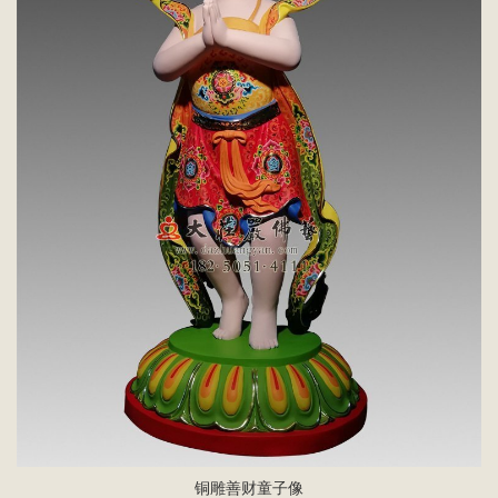
铜雕善财童子像