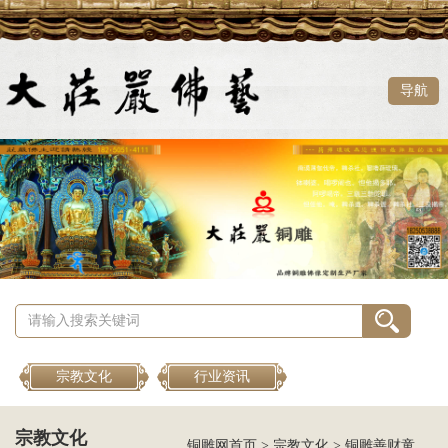
导航
宗教文化
行业资讯
宗教文化
铜雕网首页
>
宗教文化
>
铜雕善财童子像摆放位置，家中铜雕善财童子像如何正确摆放？