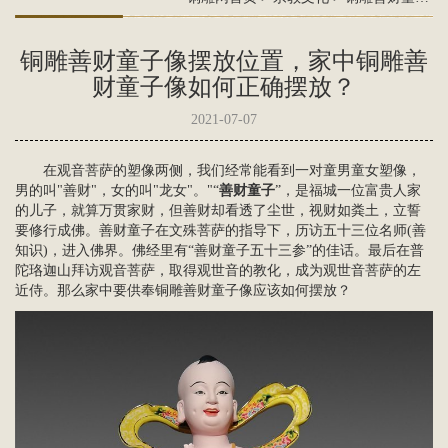
铜雕善财童子像摆放位置，家中铜雕善
财童子像如何正确摆放？
2021-07-07
在
观音菩萨
的塑像两侧，我们经常能看到一对童男童女塑像，
男的叫"善财"，女的叫"龙女"。"“
善财童子
”，是福城一位富贵人家
的儿子，就算万贯家财，但善财却看透了尘世，视财如粪土，立誓
要修行成佛。
善财童子
在
文殊菩萨
的指导下，历访五十三位名师(善
知识)，进入佛界。佛经里有“善财童子五十三参”的佳话。最后在普
陀珞迦山拜访观音菩萨，取得
观世音
的教化，成为观世音菩萨的左
近侍。那么家中要供奉铜雕善财童子像应该如何摆放？