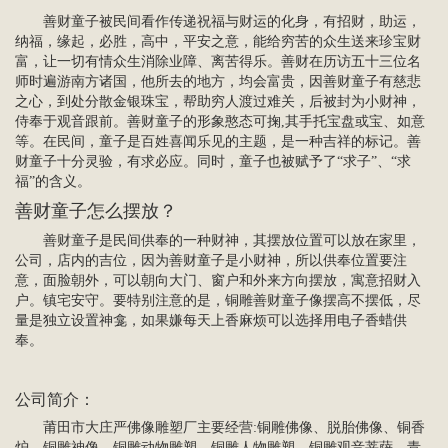
善财童子被民间看作传递祝福与财运的化身，有招财，助运，
纳福，缘起，必胜，高中，平安之意，能给穷苦的众生送来珍宝财
富，让一切有情众生消除业障、离苦得乐。善财在历访五十三位名
师时遍游南方诸国，他所去的地方，均会富贵，因善财童子有慈悲
之心，到处分散金银珠宝，帮助穷人渡过难关，后被封为小财神，
侍奉于观音跟前。善财童子的形象憨态可掬,其手托宝盘或宝、如意
等。在民间，童子是百姓喜闻乐见的主题，是一种吉祥的标记。善
财童子十分灵验，有求必应。同时，童子也被赋予了“求子”、“求
福”的含义。
善财童子怎么摆放？
善财童子是民间供奉的一种财神，其摆放位置可以放在家里，
公司，店内的吉位，因为善财童子是小财神，所以供奉位置要注
意，面脸朝外，可以朝向大门、窗户和外来方向摆放，寓意招财入
户。镇宅安守。要特别注意的是，铜雕善财童子像摆高不摆低，尽
量是独立设置神龛，如果嫌每天上香麻烦可以选择用电子香蜡供
奉。
公司简介
：
莆田市大庄严
佛像雕塑
厂主要经营:
铜雕佛像
、脱胎佛像、铜香
炉、铜雕神像、铜雕动物雕塑、铜雕
人物雕塑
、
铜雕观音菩萨
、青