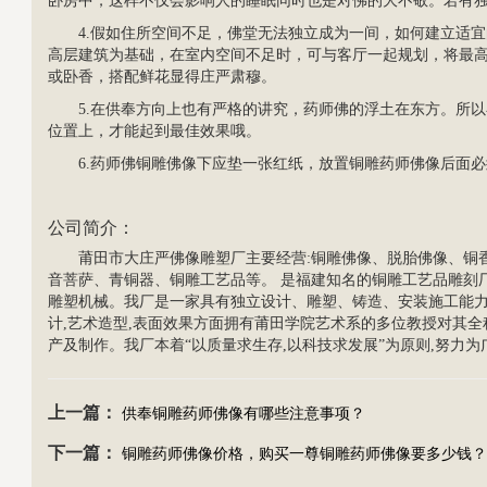
卧房中，这样不仅会影响人的睡眠同时也是对佛的大不敬。若有
4.假如住所空间不足，佛堂无法独立成为一间，如何建立适
高层建筑为基础，在室内空间不足时，可与客厅一起规划，将最
或卧香，搭配鲜花显得庄严肃穆。
5.在供奉方向上也有严格的讲究，药师佛的浮土在东方。所
位置上，才能起到最佳效果哦。
6.药师佛
铜雕佛像
下应垫一张红纸，放置铜雕药师佛像后面必
公司简介
：
莆田市大庄严
佛像雕塑
厂主要经营:铜雕佛像、脱胎佛像、
铜
音菩萨
、青铜器、
铜雕工艺品
等。 是福建知名的铜雕工艺品雕刻
雕塑机械。我厂是一家具有独立设计、雕塑、铸造、安装施工能
计,艺术造型,表面效果方面拥有莆田学院艺术系的多位教授对其
产及制作。我厂本着“以质量求生存,以科技求发展”为原则,努力为广大
上一篇：
供奉铜雕药师佛像有哪些注意事项？
下一篇：
铜雕药师佛像价格，购买一尊铜雕药师佛像要多少钱？