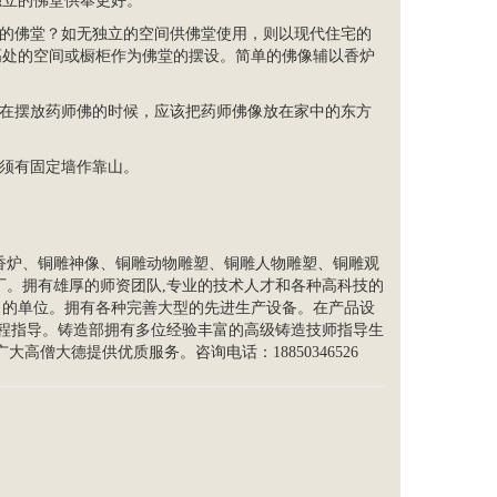
独立的佛堂供奉更好。
宜的佛堂？如无独立的空间供佛堂使用，则以现代住宅的
高处的空间或橱柜作为佛堂的摆设。简单的佛像辅以香炉
以在摆放药师佛的时候，应该把药师佛像放在家中的东方
须有固定墙作靠山。
香炉
、铜雕神像、铜雕动物雕塑、铜雕
人物雕塑
、
铜雕观
厂。拥有雄厚的师资团队,专业的技术人才和各种高科技的
力的单位。拥有各种完善大型的先进生产设备。在产品设
全程指导。铸造部拥有多位经验丰富的高级铸造技师指导生
高僧大德提供优质服务。咨询电话：18850346526