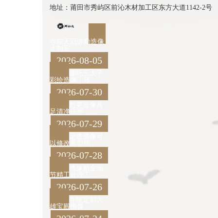
地址：莆田市秀屿区前沁木材加工区东方大道1142-2号
寺院天冠弥勒造像
定制完 ...
2026-08-05
哪吒三太子
彩绘造像｜传 ...
2026-07-30
想要造像具
足清净庄严， ...
2026-07-29
定造佛像可
以修改造型细 ...
2026-07-28
佛像贴金细
节精工处理工 ...
2026-07-26
寺院定制大
雄宝殿佛像， ...