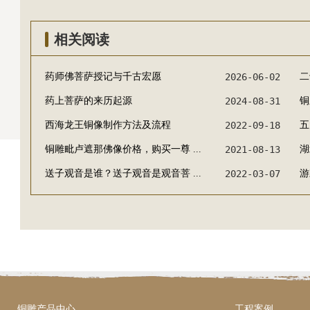
相关阅读
药师佛菩萨授记与千古宏愿
2026-06-02
二
药上菩萨的来历起源
2024-08-31
铜
西海龙王铜像制作方法及流程
2022-09-18
五
铜雕毗卢遮那佛像价格，购买一尊 ...
2021-08-13
湖
送子观音是谁？送子观音是观音菩 ...
2022-03-07
游
铜雕产品中心
工程案例