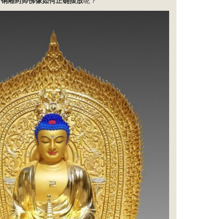
，
铜雕药师佛像如何正确摆放
呢？