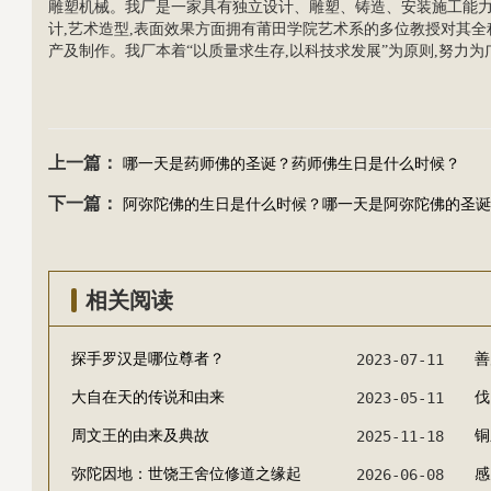
雕塑机械。我厂是一家具有独立设计、雕塑、铸造、安装施工能
计,艺术造型,表面效果方面拥有莆田学院艺术系的多位教授对其
产及制作。我厂本着“以质量求生存,以科技求发展”为原则,努力为广大
上一篇：
哪一天是药师佛的圣诞？药师佛生日是什么时候？
下一篇：
阿弥陀佛的生日是什么时候？哪一天是阿弥陀佛的圣诞
相关阅读
探手罗汉是哪位尊者？
2023-07-11
善
大自在天的传说和由来
2023-05-11
‌
周文王的由来及典故
2025-11-18
铜
弥陀因地：世饶王舍位修道之缘起
2026-06-08
感