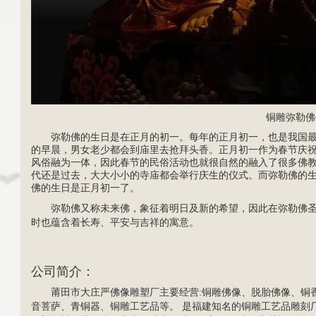
铜雕弥勒佛
弥勒佛的生日是在正月的初一。每年的正月初一，也是我国
的早晨，男女老少都会到庙里去抢拜头香。正月初一作为春节庆
风俗融为一体，因此春节的民俗活动也就很自然的融入了很多佛
代还是过去，大大小小的寺庙都会举行庆生的仪式。而弥勒佛的
佛的生日是正月初一了。
弥勒佛又称未来佛，象征着明日及新的希望，因此在弥勒佛
时也蕴含着长寿、平安与吉祥的寓意。
公司简介
：
莆田市大庄严
佛像雕塑
厂主要经营:
铜雕佛像
、脱胎佛像、铜
音菩萨
、青铜器、
铜雕工艺品
等。 是福建知名的铜雕工艺品雕刻