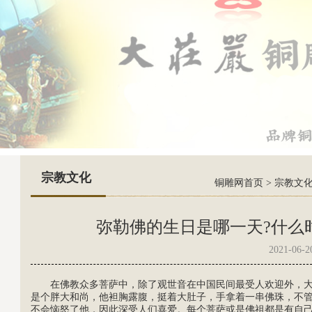
宗教文化
铜雕网首页
>
宗教文
弥勒佛的生日是哪一天?什么
2021-06-2
在佛教众多菩萨中，除了
观世音
在中国民间最受人欢迎外，
是个胖大和尚，他袒胸露腹，挺着大肚子，手拿着一串佛珠，不
不会恼怒了他，因此深受人们喜爱。每个菩萨或是佛祖都是有自