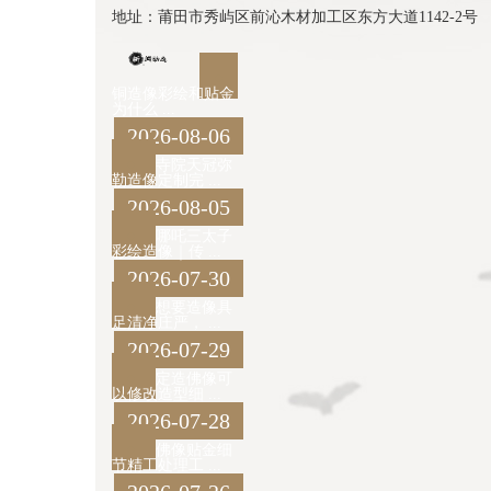
地址：莆田市秀屿区前沁木材加工区东方大道1142-2号
铜造像彩绘和贴金
为什么 ...
2026-08-06
寺院天冠弥
勒造像定制完 ...
2026-08-05
哪吒三太子
彩绘造像｜传 ...
2026-07-30
想要造像具
足清净庄严， ...
2026-07-29
定造佛像可
以修改造型细 ...
2026-07-28
佛像贴金细
节精工处理工 ...