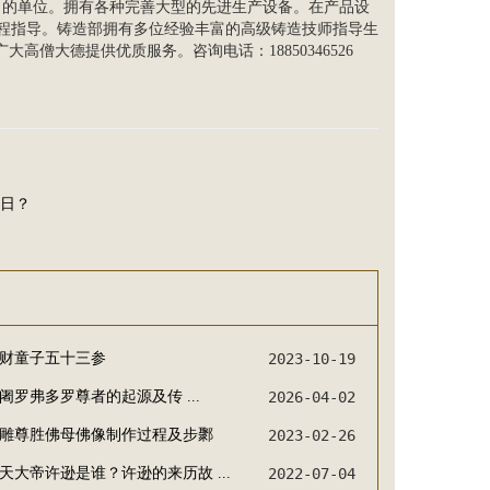
力的单位。拥有各种完善大型的先进生产设备。在产品设
全程指导。铸造部拥有多位经验丰富的高级铸造技师指导生
高僧大德提供优质服务。咨询电话：18850346526
日？
财童子五十三参
2023-10-19
伐阇罗弗多罗尊者‌的起源及传 ...
2026-04-02
雕尊胜佛母佛像制作过程及步鄹
2023-02-26
天大帝许逊是谁？许逊的来历故 ...
2022-07-04