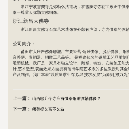
浙江宁波雪窦寺是弥勒弘法道场，在雪窦寺弥勒宝殿正中供
奉一尊露天弥勒大佛铜像。
浙江新昌大佛寺
浙江新昌大佛寺石窟艺术造像在外颇有声望，寺内供奉的弥勒
公司简介：
莆田市大庄严
佛像雕塑
厂主要经营:
铜雕佛像
、脱胎佛像、铜
音菩萨
、青铜器、
铜雕工艺品
等。 是福建知名的铜雕工艺品雕刻
雕塑机械。我厂是一家具有独立设计、雕塑、铸造、安装施工能
计,艺术造型,表面效果方面拥有莆田学院艺术系的多位教授对其
产及制作。我厂本着“以质量求生存,以科技求发展”为原则,努力为广大
上一篇：
山西哪几个寺庙有供奉铜雕弥勒佛像？
下一篇：
须菩提乞富不乞贫