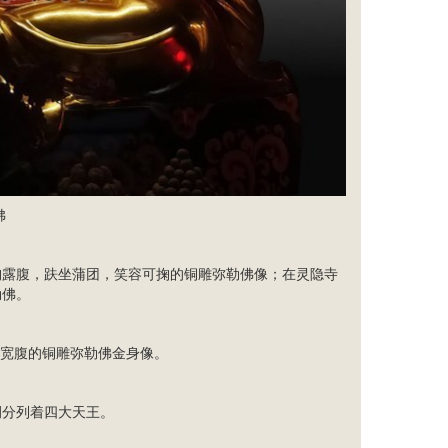
佛
胸露腹，趺坐蒲团，笑容可掬的
铜雕弥勒佛像
；在灵隐寺
勒佛。
肚宽腹的铜雕弥勒佛金身像。
侧分列着
四大天王
。