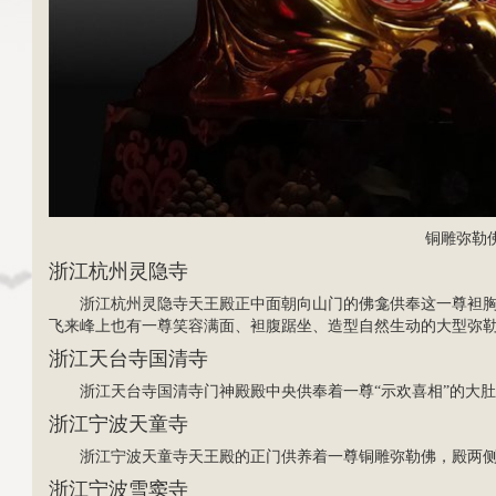
铜雕弥勒
浙江
杭州灵隐寺
浙江杭州灵隐寺天王殿正中面朝向山门的佛龛供奉这一尊袒
飞来峰上也有一尊笑容满面、袒腹踞坐、造型自然生动的大型弥
浙江天台寺国清寺
浙江天台寺国清寺门神殿殿中央供奉着一尊“示欢喜相”的大
浙江宁波天童寺
浙江宁波天童寺天王殿的正门供养着一尊铜雕弥勒佛，殿两
浙江宁波雪窦寺