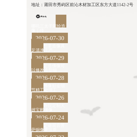
地址：莆田市秀屿区前沁木材加工区东方大道1142-2号
哪吒三太子彩绘造
像｜传 ...
2026-07-30
想要造像具
足清净庄严， ...
2026-07-29
定造佛像可
以修改造型细 ...
2026-07-28
佛像贴金细
节精工处理工 ...
2026-07-26
寺院定制大
雄宝殿佛像， ...
2026-07-24
定做观音菩
萨铜像要注意 ...