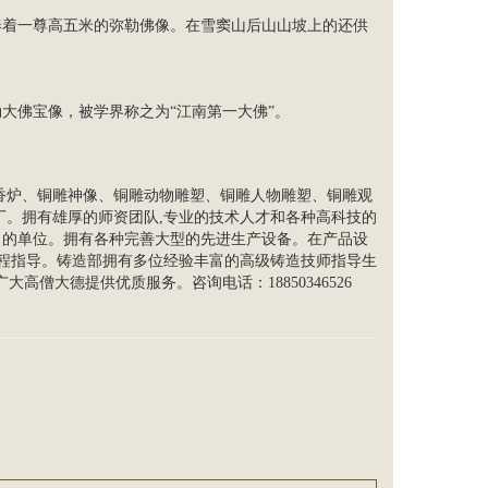
奉着一尊高五米的弥勒佛像。在雪窦山后山山坡上的还供
大佛宝像，被学界称之为“江南第一大佛”。
香炉、铜雕神像、铜雕动物雕塑、铜雕
人物雕塑
、
铜雕观
厂。拥有雄厚的师资团队,专业的技术人才和各种高科技的
力的单位。拥有各种完善大型的先进生产设备。在产品设
全程指导。铸造部拥有多位经验丰富的高级铸造技师指导生
高僧大德提供优质服务。咨询电话：18850346526