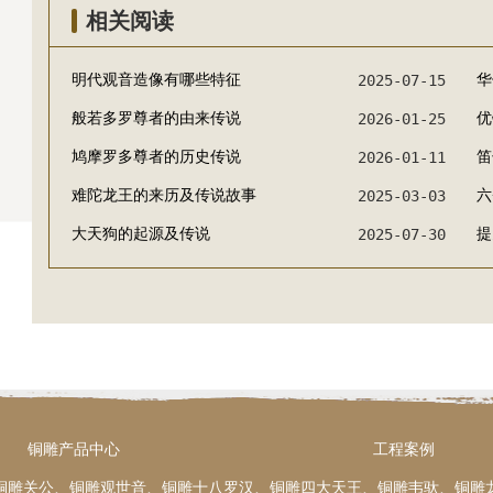
相关阅读
明代观音造像有哪些特征
2025-07-15
华
般若多罗尊者的由来传说
2026-01-25
优
鸠摩罗多尊者的历史传说
2026-01-11
笛
难陀龙王的来历及传说故事
2025-03-03
六
大天狗的起源及传说
2025-07-30
提
铜雕产品中心
工程案例
铜雕关公、铜雕观世音、铜雕十八罗汉、铜雕四大天王、铜雕韦驮、铜雕