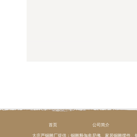
首页
公司简介
大庄严铜雕厂提供：铜雕释伽牟尼佛、家居铜雕摆件、