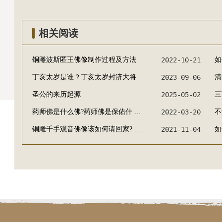
相关阅读
铜雕波斯匿王佛像制作过程及方法
2022-10-21
如
丁亥太岁是谁？丁亥太岁封济大将 ...
2023-09-06
清
圣公的来历起源
2025-05-02
三
药师佛是什么佛?药师佛是保佑什 ...
2022-03-20
不
铜雕千手观音佛像该如何请回家? ...
2021-11-04
如