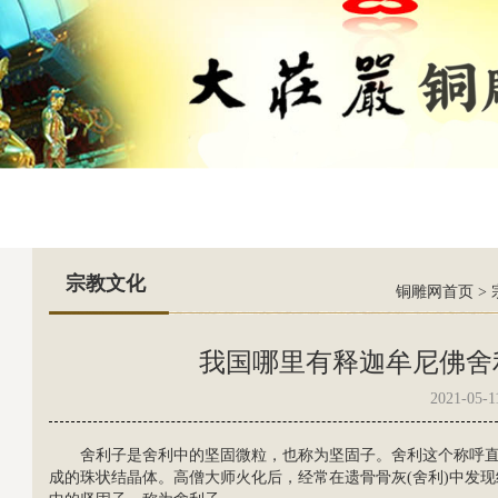
宗教文化
铜雕网首页
>
我国哪里有释迦牟尼佛舍
2021-05-1
舍利子是舍利中的坚固微粒，也称为坚固子。舍利这个称呼
成的珠状结晶体。高僧大师火化后，经常在遗骨骨灰(舍利)中发