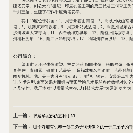
佛教徒对舍利的敬仰与安放，始于佛舍利。在释迦牟尼火葬
建塔安奉。到公元前3世纪，印度孔雀王朝的第三代君王阿育王为
千封宝信，重建了8万4千座新塔安奉。
其中19座位于我国：1、周晋州霍山南塔，2、周歧州歧山南塔
塔，5、姚秦河东蒲坂塔，6、周凉州姑臧故塔，7、周瓜州城东古塔
沙州城里大乘寺塔，11、西晋会稽鄮县塔，12、隋益州福感寺塔，
州榆杜县塔，16、隋并州净明寺塔，17、隋魏州临黄县塔，18、
公司简介
：
莆田市大庄严
佛像雕塑
厂主要经营:
铜雕
佛像、脱胎佛像、
铜
音菩萨
、青铜器、
铜雕工艺品
等。 是福建知名的铜雕工艺品雕刻
雕塑机械。我厂是一家具有独立设计、雕塑、铸造、安装施工能
计,艺术造型,表面效果方面拥有莆田学院艺术系的多位教授对其
产及制作。我厂本着“以质量求生存,以科技求发展”为原则,努力为广大
上一篇：
释迦牟尼佛的五种手印
下一篇：
哪个寺庙有供奉一佛二弟子铜佛像？供一佛二弟子的寺