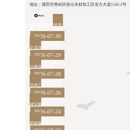
地址：莆田市秀屿区前沁木材加工区东方大道1142-2号
哪吒三太子彩绘造
像｜传 ...
2026-07-30
想要造像具
足清净庄严， ...
2026-07-29
定造佛像可
以修改造型细 ...
2026-07-28
佛像贴金细
节精工处理工 ...
2026-07-26
寺院定制大
雄宝殿佛像， ...
2026-07-24
定做观音菩
萨铜像要注意 ...