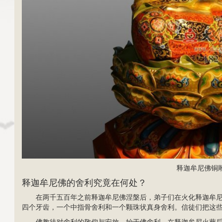
释迦牟尼佛
铜
释迦牟尼佛的舍利究竟在何处？
在两千五百年之前释迦牟尼佛涅槃后，弟子们在火化释迦牟
四个牙齿，一个中指骨舍利和一个颗珠状真身舍利。信徒们把这