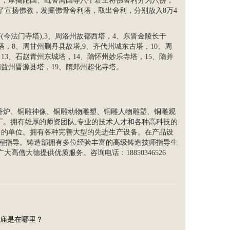
后，摩揭陀国、毗舍离国等八个君王将佛舍利分为八份，
了宣扬佛教，发掘佛骨舍利塔，取出舍利，分别放入8万4
(今法门寺塔),3、周洛州故都西塔，4、东晋金陵长干
，8、周甘州删丹县故塔,9、齐代州城东古塔，10、周
13、石赵青州东城塔，14、隋怀州妙乐寺塔，15、隋并
隋益州晋源县塔，19、隋郑州超化寺塔。
香炉
、铜雕神像、铜雕动物雕塑、铜雕
人物雕塑
、
铜雕观
厂。拥有雄厚的师资团队,专业的技术人才和各种高科技的
力的单位。拥有各种完善大型的先进生产设备。在产品设
全程指导。铸造部拥有多位经验丰富的高级铸造技师指导生
高僧大德提供优质服务。咨询电话：18850346526
庙是在哪里？