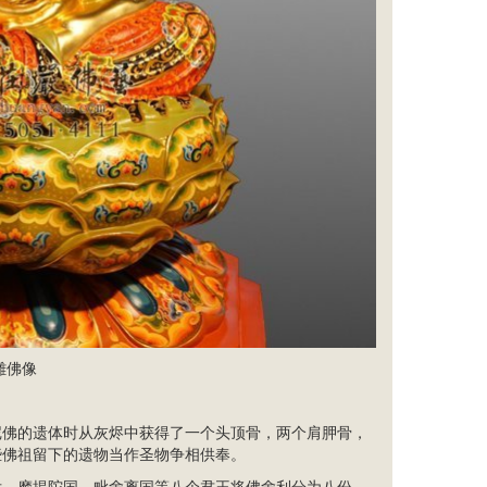
雕佛像
尼佛的遗体时从灰烬中获得了一个头顶骨，两个肩胛骨，
些佛祖留下的遗物当作圣物争相供奉。