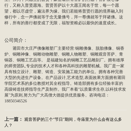
行，又称入普贤愿海。普贤菩萨以十大愿王闻名于世，每一个愿
望，都以尽虚空，遍法界为缘。我们若能将普贤行愿的境界融入到
修行中，念一声佛就等于念无量佛号，拜一尊佛就等于拜诸佛。这
样，所有的善行都变成了无限，福智资粮必以最快的速度成长。
公司简介
：
莆田市大庄严
佛像雕塑
厂主要经营:铜雕佛像、脱胎佛像、铜香
炉、铜雕神像、铜雕动物雕塑、铜雕
人物雕塑
、
铜雕观音菩萨
、青
铜器、
铜雕工艺品
等。 是福建知名的铜雕工艺品雕刻厂。拥有雄厚
的师资团队,专业的技术人才和各种高科技的雕塑机械。我厂是一家
具有独立设计、雕塑、铸造、安装施工能力的单位。拥有各种完善
大型的先进生产设备。在产品设计,艺术造型,表面效果方面拥有莆田
学院艺术系的多位教授对其全程指导。铸造部拥有多位经验丰富的
高级铸造技师指导生产及制作。我厂本着“以质量求生存,以科技求发
展”为原则,努力为广大高僧大德提供优质服务。咨询电话：
18850346526
上一篇：
观音菩萨的三个“节日”期间，寺庙里为什么会有这么多
人？