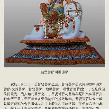
普贤菩萨
铜雕佛像
农历二月二十一是普贤菩萨圣诞。普贤菩萨是汉传佛教中
四大
菩萨
(文殊菩萨、普贤菩萨、地藏菩萨、观世音菩萨)之一，也是我国
民间最为广为人知的菩萨之一，普贤菩萨与释迦牟尼和文殊菩萨共
称
华严三圣
，千百年来备受信徒们的虔敬敬奉。普贤菩萨法像一般
是戴五佛冠的金色身体，右手拿着剑左手施愿印，半坐在六牙白象
上。作为十大愿王的普贤，象征着所有菩萨的行愿，菩萨发心修