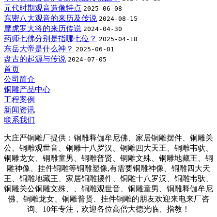
元代时期观音造像特点
2025-06-08
东密八大观音的来历及传说
2024-08-15
摩虎罗大将的来历传说
2024-04-30
药师七佛分别是指哪七位？
2025-04-18
东岳大帝是什么神？
2025-06-01
盘古的起源与传说
2024-07-05
首页
公司简介
铜雕产品中心
工程案例
新闻资讯
联系我们
大庄严铜雕厂提供：铜雕释伽牟尼佛、家居铜雕摆件、铜雕关
公、铜雕观世音、铜雕十八罗汉、铜雕四大天王、铜雕韦驮、
铜雕龙女、铜雕童男、铜雕普贤、铜雕文殊、铜雕地藏王、铜
雕神像、挂件铜雕等铜雕塑像,有需要铜雕神像、铜雕四大天
王、铜雕地藏王、家居铜雕摆件、铜雕十八罗汉、铜雕韦驮、
铜雕关公铜雕文殊、、铜雕观世音、铜雕童男、铜雕释伽牟尼
佛、铜雕龙女、铜雕普贤、挂件铜雕的朋友欢迎来电来厂咨
询。10年专注，欢迎各位高僧大德光临、指教！