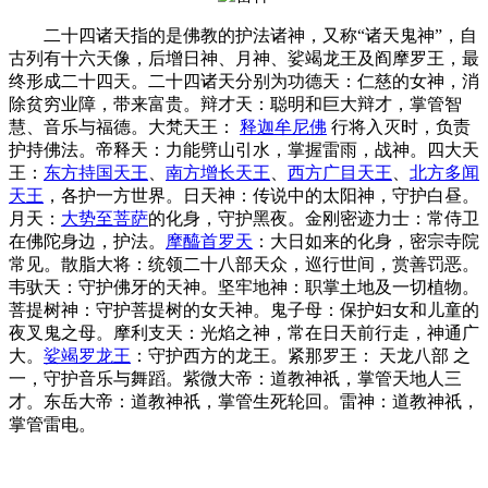
二十四诸天指的是佛教的护法诸神‌，又称“诸天鬼神”，自
古列有十六天像，后增日神、月神、娑竭龙王及阎摩罗王，最
终形成二十四天‌。二十四诸天分别为‌功德天‌：仁慈的女神，消
除贫穷业障，带来富贵‌。辩才天‌：聪明和巨大辩才，掌管智
慧、音乐与福德‌。大梵天王‌：
释迦牟尼佛
行将入灭时，负责
护持佛法‌。帝释天‌：力能劈山引水，掌握雷雨，战神‌。‌四大天
王‌：
东方持国天王
、
南方增长天王
、
西方广目天王
、
北方多闻
天王
，各护一方世界‌。日天神‌：传说中的太阳神，守护白昼‌。
月天‌：
大势至菩萨
的化身，守护黑夜‌。金刚密迹力士‌：常侍卫
在佛陀身边，护法‌。
摩醯首罗天
‌：大日如来的化身，密宗寺院
常见‌。散脂大将‌：统领二十八部天众，巡行世间，赏善罚恶‌。
韦驮天‌：守护佛牙的天神‌。坚牢地神‌：职掌土地及一切植物‌。
菩提树神‌：守护菩提树的女天神‌。鬼子母‌：保护妇女和儿童的
夜叉鬼之母‌。摩利支天‌：光焰之神，常在日天前行走，神通广
大‌。‌
娑竭罗龙王
‌：守护西方的龙王‌。紧那罗王‌： 天龙八部 之
一，守护音乐与舞蹈‌。紫微大帝‌：道教神祇，掌管天地人三
才‌。‌东岳大帝‌：道教神祇，掌管生死轮回‌。雷神‌：道教神祇，
掌管雷电‌。