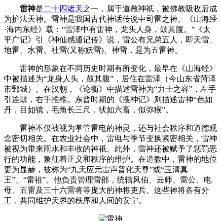
雷神
是
二十四诸天
之一‌，属于道教神祇，被佛教吸收后成
为护法天神。雷神是我国古代神话传说中司雷之神。《山海经
·海内东经》载：“雷泽中有雷神，龙头人身，鼓其腹。”《太
平广记》引《神仙感通记传》说，雷公有兄弟五人，即天雷、
地雷、水雷、社雷(又称妖雷)、神雷，是为五雷神。
雷神的形象在不同历史时期有所变化，最早在《山海经》
中被描述为“龙身人头，鼓其腹”，居住在雷泽（今山东省菏泽
市鄄城）‌。在汉朝，《论衡》中描述雷神为“力士之容”，左手
引连鼓，右手推椎‌。东晋时期的《搜神记》则描述雷神“色如
丹，目如镜，毛角长三尺，状如六畜，似弥猴”‌。
雷神不仅被视为掌管雷电的神灵，还与社会秩序和道德观
念密切相关。在农业社会中，雷电与季节变换紧密相关，雷神
被视为带来雨水和丰收的神祇。此外，雷神还被赋予了惩罚恶
行的功能，象征着正义和秩序的维护‌。在道教中，雷神的地位
更为显赫，被称为“九天应元雷声普化天尊”或“玉清真
王”、“雷祖”。他负责管理雷部，统辖风伯、云师、雷公、电
母、五雷及三十六雷将等庞大的神将吏兵。这些神将各有分
工，共同维护天界的秩序和人间的安宁‌。