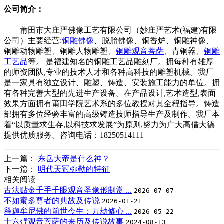
公司简介：
莆田市大庄严佛像工艺有限公司（妙庄严艺术(福建)有限
公司）主要经营:
铜雕佛像
、脱胎佛像、铜香炉、铜雕神像、
铜雕动物雕塑、铜雕人物雕塑、
铜雕观音菩萨
、青铜器、
铜雕
工艺品
等。 是福建知名的铜雕工艺品雕刻厂。拥每种有雄厚
的师资团队,专业的技术人才和各种高科技的雕塑机械。我厂
是一家具有独立设计、雕塑、铸造、安装施工能力的单位。拥
有各种完善大型的先进生产设备。在产品设计,艺术造型,表面
效果方面拥有莆田学院艺术系的多位教授对其全程指导。铸造
部拥有多位经验丰富的高级铸造技师指导生产及制作。我厂本
着“以质量求生存,以科技求发展”为原则,努力为广大高僧大德
提供优质服务。咨询电话：18250514111
上一篇：
东岳大帝是什么神？
下一篇：
‌明代天冠弥勒的特征
相关阅读
古法贴金千手千眼观音圣像形制赏 ...
2026-07-07
不如蜜多尊者的典故及传说
2026-01-21
释迦牟尼佛的前世今生：万劫修心 ...
2026-05-22
十六臂观音菩萨的来历及传说故事
2024-08-13