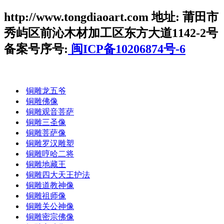
http://www.tongdiaoart.com 地址: 莆田市
秀屿区前沁木材加工区东方大道1142-2号
备案号序号:
闽ICP备10206874号-6
铜雕龙五爷
铜雕佛像
铜雕观音菩萨
铜雕三圣像
铜雕菩萨像
铜雕罗汉雕塑
铜雕哼哈二将
铜雕地藏王
铜雕四大天王护法
铜雕道教神像
铜雕祖师像
铜雕关公神像
铜雕密宗佛像