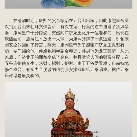
在清朝时期，康熙的父亲顺治在五台山出家，因此康熙皇帝屡
次到五台山来朝拜文殊菩萨，有次在返回行宫的途中遭遇了狂风暴
雨，康熙皇帝十分惊恐，突然间广济龙王化身一位老和尚，出现在
康熙面前，施展法术放出一火球，为康熙开辟了一条道路，引领康
熙安全的回到了行宫，隔天，康熙皇帝为了感谢广济龙王救驾有
功，专门赐给他一件蟒袍和半副金銮架，并封他为龙王菩萨，从此
以后，广济龙王的面貌变成了金色，并且掌管人间的财富分配，在
五爷庙护佑众生，求财，招财，护财。由于五爷爱看戏，庙前特地
修个戏台，有实力且虔诚的信徒会安排戏班给五爷唱戏。据传五爷
庙许愿是最灵验的。