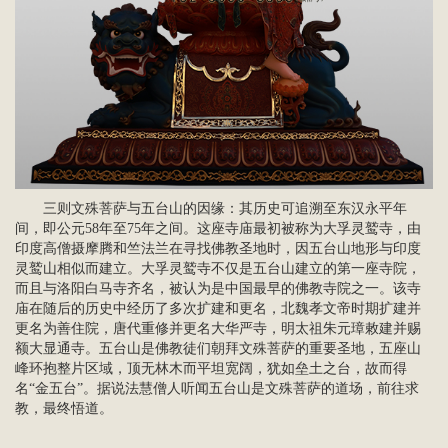
三则文殊菩萨与五台山的因缘：其历史可追溯至东汉永平年
间，即公元58年至75年之间。这座
寺庙
最初被称为大孚灵鹫寺，由
印度高僧摄摩腾和竺法兰在寻找佛教圣地时，因五台山地形与印度
灵鹫山相似而建立。大孚灵鹫寺不仅是五台山建立的第一座
寺院
，
而且与洛阳白马寺齐名，被认为是中国最早的佛教寺院之一。该寺
庙在随后的历史中经历了多次扩建和更名，北魏孝文帝时期扩建并
更名为善住院，唐代重修并更名大华严寺，明太祖朱元璋敕建并赐
额大显通寺。五台山是佛教徒们朝拜文殊菩萨的重要圣地，五座山
峰环抱整片区域，顶无林木而平坦宽阔，犹如垒土之台，故而得
名“金五台”。据说法慧僧人听闻五台山是文殊菩萨的道场，前往求
教，最终悟道。