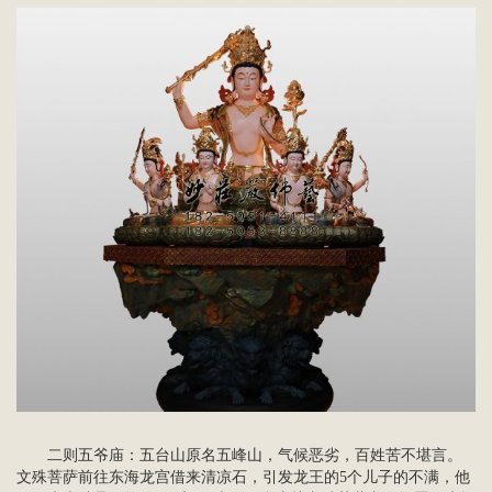
二则五爷庙：五台山原名五峰山，气候恶劣，百姓苦不堪言。
文殊菩萨前往东海龙宫借来清凉石，引发龙王的5个儿子的不满，他