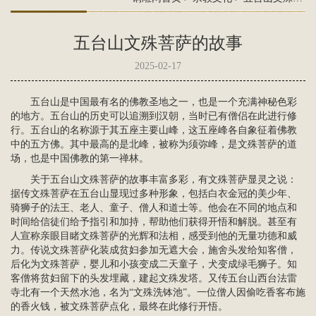
五台山文殊菩萨的故事
2025-02-17
五台山是中国最有名的佛教圣地之一，也是一个充满神秘色彩
的地方。五台山的历史可以追溯到汉朝，当时已有僧侣在此进行修
行。五台山的名称源于其五座主要山峰，这五座峰各自象征着佛教
中的
五方佛
。其中最高的是北峰，被称为须弥峰，是
文殊菩萨
的道
场，也是中国佛教的第一禅林。
关于五台山
文殊
菩萨的故事丰富多彩，有文殊菩萨显灵之说：
据传文殊菩萨在五台山显现过多种形象，包括白衣金冠的美少年、
骑狮子的法王、老人、童子、僧人和道士等。他会在不同的地点和
时间给信徒们给予指引和加持，帮助他们获得开悟和解脱。甚至有
人宣称亲眼目睹文殊菩萨的光辉和法相，感受到他的无量功德和威
力。传说文殊菩萨化装成贫妇参加无遮大会，施舍头发给知客僧，
后化为文殊菩萨，婴儿和小孩变成二天童子，犬变成绿毛狮子。知
客僧将贫妇留下的头发埋藏，建起文殊发塔。又传五台山西台法雷
寺北有一个天然水池，名为“文殊洗钵池”。一位僧人因偷吃香客布施
的香火钱，被文殊菩萨点化，最终在此修行开悟。