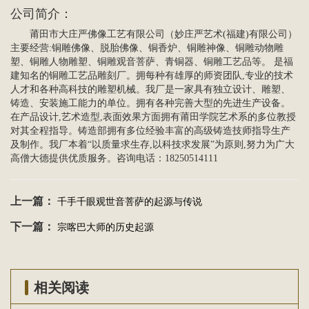
公司简介
：
莆田市大庄严佛像工艺有限公司（妙庄严艺术(福建)有限公司）
主要经营:
铜雕佛像
、脱胎佛像、
铜香炉
、
铜雕
神像、铜雕动物雕
塑、铜雕
人物雕塑
、
铜雕观音菩萨
、青铜器、
铜雕工艺品
等。 是福
建知名的铜雕工艺品雕刻厂。拥每种有雄厚的师资团队,专业的技术
人才和各种高科技的雕塑机械。我厂是一家具有独立设计、雕塑、
铸造、安装施工能力的单位。拥有各种完善大型的先进生产设备。
在产品设计,艺术造型,表面效果方面拥有莆田学院艺术系的多位教授
对其全程指导。铸造部拥有多位经验丰富的高级铸造技师指导生产
及制作。我厂本着“以质量求生存,以科技求发展”为原则,努力为广大
高僧大德提供优质服务。咨询电话：18250514111
上一篇：
千手千眼观世音菩萨的起源与传说
下一篇：
宗喀巴大师的历史起源
相关阅读