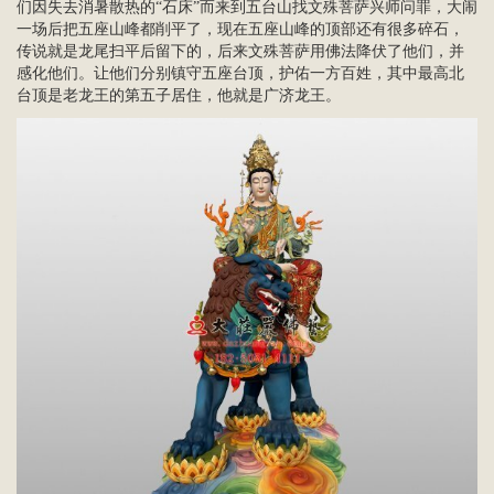
们因失去消暑散热的“石床”而来到五台山找文殊菩萨兴师问罪，大闹
一场后把五座山峰都削平了，现在五座山峰的顶部还有很多碎石，
传说就是龙尾扫平后留下的，后来文殊菩萨用佛法降伏了他们，并
感化他们。让他们分别镇守五座台顶，护佑一方百姓，其中最高北
台顶是老龙王的第五子居住，他就是广济龙王。