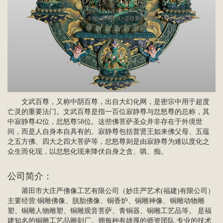
文武百尊，又称中阴百尊，出自大幻化网，是密宗中用于超度
亡灵的重要法门。‌文武百尊‌是指一百位寂静尊与忿怒尊的总称，其
中寂静尊42位，忿怒尊58位。这些佛菩萨圣众并非存在于外境世
间，而是人自身本自具有的。寂静尊包括普贤王如来佛父母、五蕴
之五方佛、四大之四大菩萨等，忿怒尊则是由寂静尊为难以度化之
众生而化现，以忿怒化现来降伏自身之贪、嗔、痴‌。
公司简介：
莆田市大庄严佛像工艺有限公司（妙庄严艺术(福建)有限公司）
主要经营:
铜雕佛像
、脱胎佛像、铜香炉、铜雕神像、铜雕动物雕
塑、铜雕人物雕塑、
铜雕观音菩萨
、青铜器、
铜雕工艺品
等。 是福
建知名的铜雕工艺品雕刻厂。拥每种有雄厚的师资团队,专业的技术