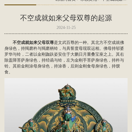
不空成就如来父母双尊的起源
2024-11-25
不空成就如来父母双尊
是文武百尊的一种‌。其
北方不空成就佛
身绿色，持羯磨杵与羯磨柄铃，与具誓度母现双运相。佛母持邬婆
罗华与铃，二者以金刚跏趺姿安住于大鹏日月重叠宝座之上。其右
除盖障菩萨
身绿色，持经函与铃，左为
金刚手菩萨
身绿色，持杵与
铃。其前金刚涂母身绿色，持涂香，后则金刚食母身绿色，持馔
食。