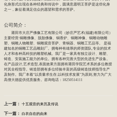
化身形式出现在各种经典和传说中，圆满意愿明王菩萨是这些化身
之一，象征着满足信众的愿望和需求的菩萨。
公司简介
：
莆田市大庄严佛像工艺有限公司（妙庄严艺术(福建)有限公司）
主要经营:
铜雕佛像
、脱胎佛像、铜香炉、铜雕神像、铜雕动物雕
塑、铜雕
人物雕塑
、
铜雕观音菩萨
、青铜器、
铜雕工艺品
等。 是福
建知名的铜雕工艺品雕刻厂。拥每种有雄厚的师资团队,专业的技术
人才和各种高科技的雕塑机械。我厂是一家具有独立设计、雕塑、
铸造、安装施工能力的单位。拥有各种完善大型的先进生产设备。
在产品设计,艺术造型,表面效果方面拥有莆田学院艺术系的多位教授
对其全程指导。铸造部拥有多位经验丰富的高级铸造技师指导生产
及制作。我厂本着“以质量求生存,以科技求发展”为原则,努力为广大
高僧大德提供优质服务。咨询电话：18250514111
上一篇：
十五观音的来历及传说
下一篇：
白衣自在的由来