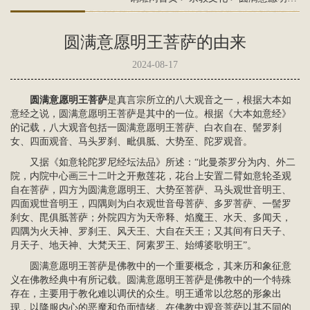
圆满意愿明王菩萨的由来
2024-08-17
圆满意愿明王菩萨
是真言宗所立的八大观音之一，根据大本如
意经之说，圆满意愿明王菩萨是其中的一位。根据《大本如意经》
的记载，八大观音包括一圆满意愿明王菩萨、白衣自在、髻罗刹
女、四面观音、马头罗刹、毗俱胝、大势至、陀罗观音。
又据《如意轮陀罗尼经坛法品》所述：“此曼荼罗分为内、外二
院，内院中心画三十二叶之开敷莲花，花台上安置二臂如意轮圣
观
自在菩萨
，四方为圆满意愿明王、
大势至菩萨
、马头观世音明王、
四面观世音明王，四隅则为白衣观世音母菩萨、多罗菩萨、一髻罗
刹女、毘俱胝菩萨；外院四方为天帝释、焰魔王、水天、多闻天，
四隅为火天神、罗刹王、风天王、大自在天王；又其间有日天子、
月天子、地天神、大梵天王、阿素罗王、始缚婆歌明王”。
圆满意愿明王菩萨是佛教中的一个重要概念，其来历和象征意
义在佛教经典中有所记载。圆满意愿明王菩萨是佛教中的一个特殊
存在，主要用于教化难以调伏的众生。明王通常以忿怒的形象出
现，以降服内心的恶魔和负面情绪。在佛教中
观音菩萨
以其不同的