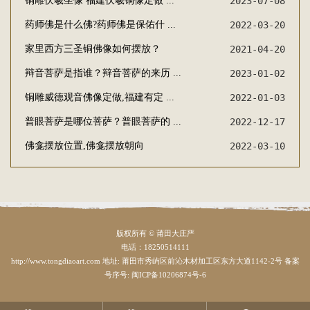
铜雕伏羲坐像 福建伏羲铜像定做 ...
2023-07-08
药师佛是什么佛?药师佛是保佑什 ...
2022-03-20
家里西方三圣铜佛像如何摆放？
2021-04-20
辩音菩萨是指谁？辩音菩萨的来历 ...
2023-01-02
铜雕威德观音佛像定做,福建有定 ...
2022-01-03
普眼菩萨是哪位菩萨？普眼菩萨的 ...
2022-12-17
佛龛摆放位置,佛龛摆放朝向
2022-03-10
版权所有 © 莆田大庄严
电话：18250514111
http://www.tongdiaoart.com 地址: 莆田市秀屿区前沁木材加工区东方大道1142-2号 备案
号序号:
闽ICP备10206874号-6