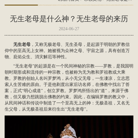
无生老母是什么神？无生老母的来历
2024-06-27
无生老母
，又称
无极老母
、无生圣母，是起源于明朝的罗教信
仰中的至高无上女神。她被视为众神之母、宇宙之源，具有创造万
物、庇佑众生、消灾解厄等神性。
“无生老母”的起源是在一个民间神秘的宗教——罗教，是我国明
朝时期形成和流传的一种宗教，也被称为无为教和罗祖教或大乘
教。罗教的创始人名叫罗梦鸿，从小无父无母，一生凄凉，立志思
索人生苦难的原由。于是他剃度出家后访名师，在佛教中找出了答
案，正式“明心成道”，创立罗教。罗梦鸿所悟出的“道”，来源于佛
教，但又极力想跳脱出佛教的约束。因此，在编辑罗教的教义中，
从民间神话和传说中制造了一个至高无上的神：无极圣祖，又名无
生父母，从无极圣祖后来衍生出“无生老母”。