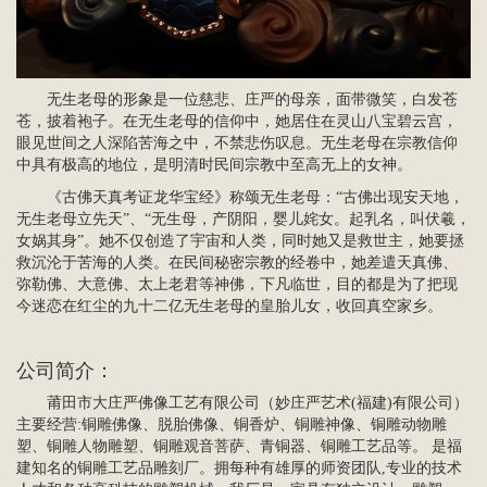
无生老母的形象是一位慈悲、庄严的母亲，面带微笑，白发苍
苍，披着袍子。在无生老母的信仰中，她居住在灵山八宝碧云宫，
眼见世间之人深陷苦海之中，不禁悲伤叹息。无生老母在宗教信仰
中具有极高的地位，是明清时民间宗教中至高无上的女神。
《古佛天真考证龙华宝经》称颂无生老母：“古佛出现安天地，
无生老母立先天”、“无生母，产阴阳，婴儿姹女。起乳名，叫伏羲，
女娲其身”。她不仅创造了宇宙和人类，同时她又是救世主，她要拯
救沉沦于苦海的人类。在民间秘密宗教的经卷中，她差遣天真佛、
弥勒佛
、大意佛、
太上老君
等神佛，下凡临世，目的都是为了把现
今迷恋在红尘的九十二亿无生老母的皇胎儿女，收回真空家乡。
公司简介
：
莆田市大庄严佛像工艺有限公司（妙庄严艺术(福建)有限公司）
主要经营:
铜雕佛像
、脱胎佛像、
铜香炉
、铜雕神像、铜雕动物雕
塑、铜雕
人物雕塑
、
铜雕观音菩萨
、青铜器、
铜雕工艺品
等。 是福
建知名的铜雕工艺品雕刻厂。拥每种有雄厚的师资团队,专业的技术