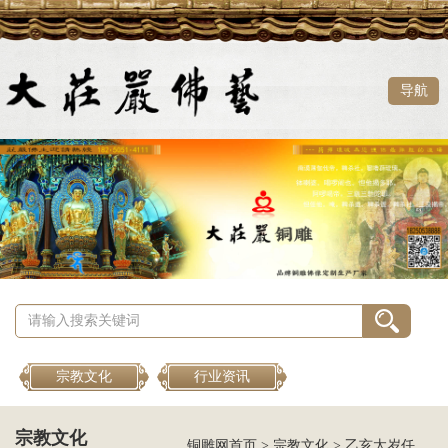
导航
宗教文化
行业资讯
宗教文化
铜雕网首页
>
宗教文化
>
乙亥太岁任保大将军的来历及传说