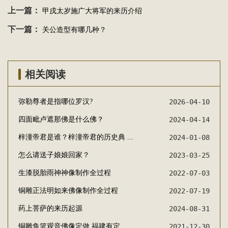
上一篇：
甲戌太岁施广大将军的来历介绍
下一篇：
关公造型有哪几种？
相关阅读
弥勒尊者是指哪位罗汉?
2026-04-10
四面毗卢遮那佛是什么佛？
2024-04-14
梓潼帝君是谁？梓潼帝君的历史典 ...
2024-01-08
怎么请送子娘娘回家？
2023-03-25
生漆脱胎雨神神像制作全过程
2022-07-03
铜雕正法明如来佛像制作全过程
2022-07-19
药上菩萨的来历起源
2024-08-31
铜雕鱼篮观音佛像定做,福建有定 ...
2021-12-30