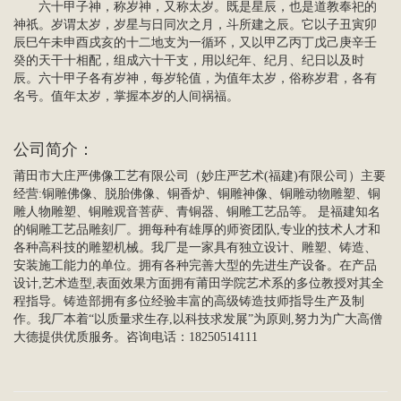
六十甲子神，称岁神，又称太岁。既是星辰，也是道教奉祀的
神祇。岁谓太岁，岁星与日同次之月，斗所建之辰。它以子丑寅卯
辰巳午未申酉戌亥的十二地支为一循环，又以甲乙丙丁戊己庚辛壬
癸的天干十相配，组成六十干支，用以纪年、纪月、纪日以及时
辰。六十甲子各有岁神，每岁轮值，为值年太岁，俗称岁君，各有
名号。值年太岁，掌握本岁的人间祸福。
公司简介
：
莆田市大庄严佛像工艺有限公司（妙庄严艺术(福建)有限公司）主要
经营:
铜雕佛像
、脱胎佛像、
铜香炉
、
铜雕
神像、铜雕动物雕塑、铜
雕
人物雕塑
、
铜雕观音菩萨
、青铜器、
铜雕工艺品
等。 是福建知名
的铜雕工艺品雕刻厂。拥每种有雄厚的师资团队,专业的技术人才和
各种高科技的雕塑机械。我厂是一家具有独立设计、雕塑、铸造、
安装施工能力的单位。拥有各种完善大型的先进生产设备。在产品
设计,艺术造型,表面效果方面拥有莆田学院艺术系的多位教授对其全
程指导。铸造部拥有多位经验丰富的高级铸造技师指导生产及制
作。我厂本着“以质量求生存,以科技求发展”为原则,努力为广大高僧
大德提供优质服务。咨询电话：18250514111