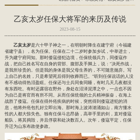
乙亥太岁任保大将军的来历及传说
2023-08-15
乙亥太岁
是
六十甲子
神之一，在明朝时降生在建宁府（今福建
省建宁县），名为任保。任保在二十二岁时参加乡试，中举进士，
升为建宁府同知。那时倭寇侵犯边境，任保统领兵力，同倭寇作
战，把自己姓名写在自身的背部、腹部及手脚上，说：“决死作战，
是我所珍贵的。但是我的身体是我父母生养的，不可随意抛弃。写
上自己的名姓，只是希望死后得到收葬而已。“听到任保说话的人没
有不感动得热泪盈眶。任保还与士兵同食同睡，有时几天几夜都没
有东西吃。有时还露宿在野外，身处在沼泽泥潭之中，一点也不因
为自己是将官而有所不同。从而任保统领的士兵精神振奋，在海上
战胜了倭寇。任保在得外疮疾病的时候，突然得到倭寇进犯的消
息，他将外疮包扎好立即出海。那时海上波涛汹涌如山，南方懂水
性的人都大惊失色。独有任保斗志昂扬，高举手里的剑，直对倭寇
船队，将其捣毁，并且俘获和处决数百人。次年，倭寇平定，任保
升迁为山东布政使参政。