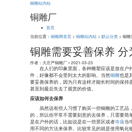
铜雕站内站
铜雕厂
页
首页
面
当前位置：
铜雕网首页
>
铜雕站内站
>
默认分类
>
铜雕
导
航
铜雕需要妥善保养 分
作者：大庄严铜雕厂
•
2021-03-23
在人们的印象里面，各种雕塑应该是放在户
件，好像都不会受到太大的影响。当然
铜雕
也是
要妥善保养的，因为只有这样才能长时间的保持
甚至到最后失去了观赏的价值。
应该如何去保养
虽然说有些人习惯了购买一些铜雕的工艺品
的，所以你平常不需要刻意的去保养，只需要简
是在户外的话，比如说是在一些景区或者
寺庙
当
用不同的方法来保养。比较常见的就是使用氧化